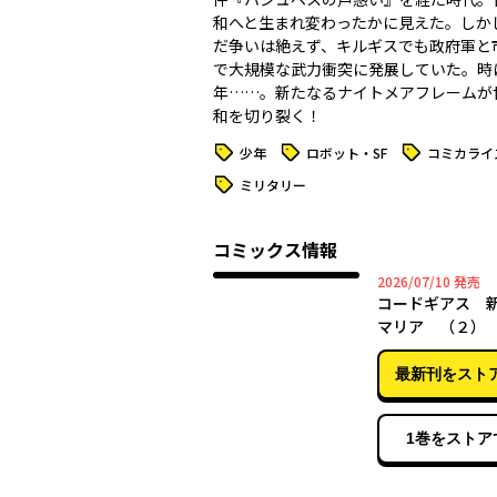
和へと生まれ変わったかに見えた。しか
だ争いは絶えず、キルギスでも政府軍と
で大規模な武力衝突に発展していた。時
年……。新たなるナイトメアフレームが
和を切り裂く！
タグ
タグ
タグ
少年
ロボット・SF
コミカライ
タグ
ミリタリー
コミックス情報
2026年
2026/07/10
発売
コードギアス 
マリア （２）
最新刊をスト
1巻をストア