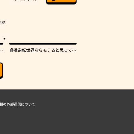
ク誌
し
貞操逆転世界ならモテると思ってい
たら
報の外部送信について