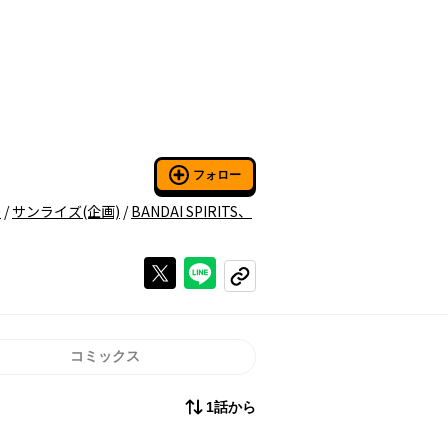
フォロー
)
/
サンライズ
(企画)
/
BANDAI SPIRITS、
Xで投稿する
ラインでシェアする
コピーする
コミックス
1話から