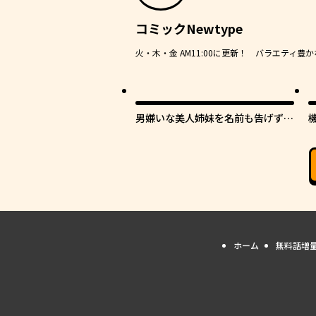
コミックNewtype
火・木・金 AM11:00に更新！ バラエティ
男嫌いな美人姉妹を名前も告げずに
助けたら一体どうなる?
ホーム
無料話増