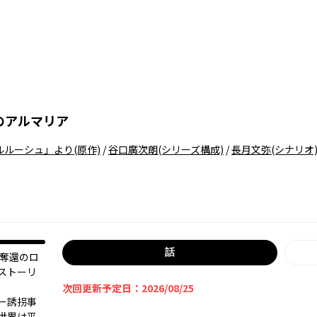
のアルマリア
ルルーシュ」より
(原作)
/
谷口廣次朗
(シリーズ構成)
/
長月文弥
(シナリオ
話
『奪還のロ
ストーリ
次回更新予定日：2026/08/25
ー誘拐事
世界は平