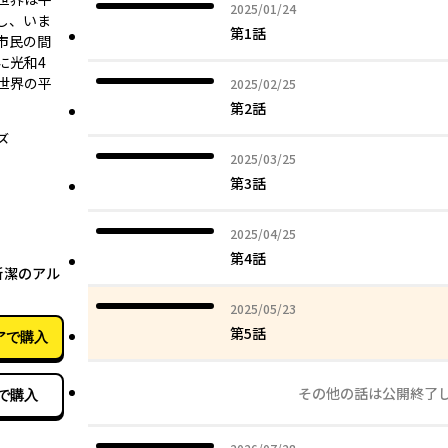
2025年01月24日
2025/01/24
し、いま
第1話
市民の間
に光和4
世界の平
2025年02月25日
2025/02/25
第2話
ズ
2025年03月25日
2025/03/25
第3話
2025年04月25日
2025/04/25
07月10日
第4話
新潔のアル
2025年05月23日
2025/05/23
第5話
アで購入
その他の話は公開終了
で購入
2026年07月28日