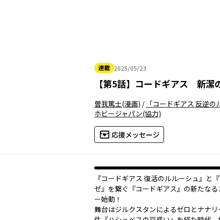
連載
2025/05/23
2025年05月23日
【
第5話
】
コードギアス 新潔
曽我篤士
(漫画)
/
「コードギアス 反逆の
ホビージャパン
(協力)
応援メッセージ
『コードギアス 復活のルルーシュ』と
ゼ』を繋ぐ『コードギアス』の新たなる
ー始動！
舞台はジルクスタンによるゼロとナナリ
件『ハシュベスの戸惑い』を経た時代。