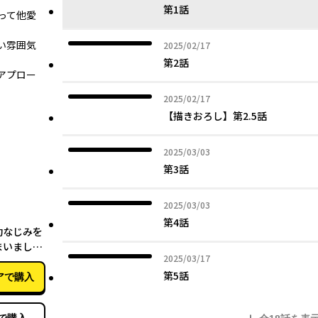
第1話
って他愛
い雰囲気
2025年02月17日
2025/02/17
第2話
アプロー
2025年02月17日
2025/02/17
【描きおろし】第2.5話
2025年03月03日
2025/03/03
第3話
2025年03月03日
2025/03/03
03月10日
第4話
幼なじみを
まいました
2025年03月17日
2025/03/17
第5話
アで購入