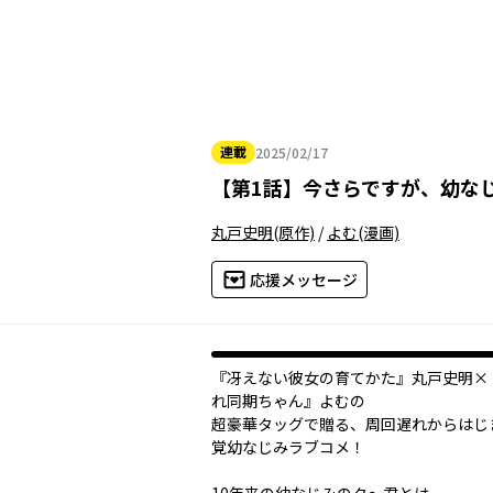
連載
2025/02/17
2025年02月17日
【
第1話
】
今さらですが、幼な
丸戸史明
(原作)
/
よむ
(漫画)
応援メッセージ
『冴えない彼女の育てかた』丸戸史明×
れ同期ちゃん』よむの
超豪華タッグで贈る、周回遅れからはじ
覚幼なじみラブコメ！