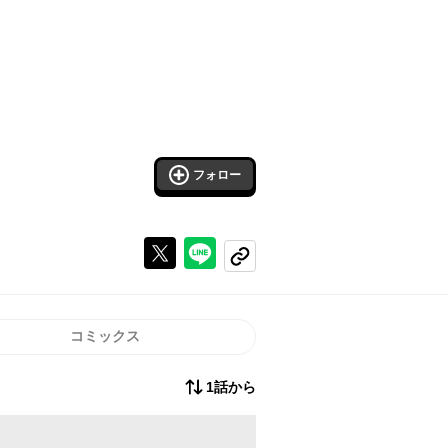
フォロー
Xで投稿する
ラインでシェアする
コピーする
コミックス
1話から