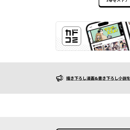
1巻をストア
描き下ろし漫画&書き下ろし小説を
プロモーション