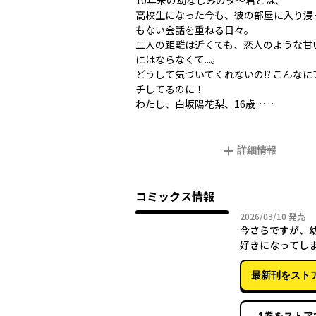
10年来の幼なじみのタ～君とは、
高校生になった今も、彼の部屋に入り浸
もない会話を重ねる日々。
二人の距離は近くても、恋人のような甘
にはならなくて...。
どうして気づいてくれないの!? こんなに
チしてるのに！
わたし、白坂陽花梨、16歳… …
詳細情報
コミックス情報
2026年
2026/03/10
発売
今さらですが、
好きになってし
2
最新刊をスト