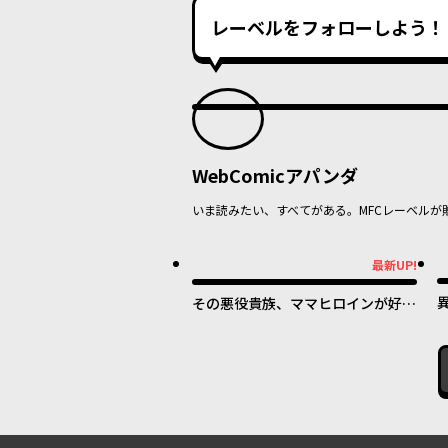
レーベルをフォローしよう！
WebComicアパンダ
いま読みたい、すべてがある。MFCレーベルが
最新UP!
最新UP!
その悪役貴族、ママヒロインが好き
すぎる ～真摯な努力で最強となり
不遇な推しキャラ助けまくる～