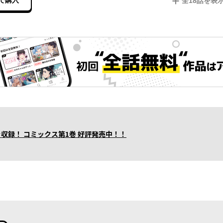
で購入
全
18
話を表
収録！ コミックス第1巻 好評発売中！！