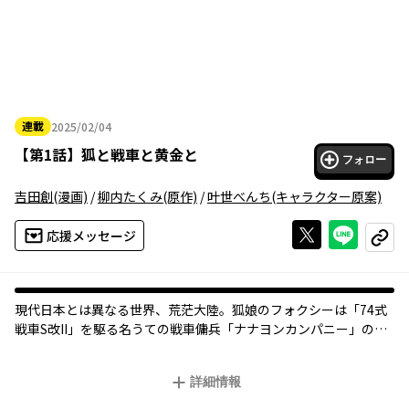
連載
2025/02/04
2025年02月04日
【
第1話
】
狐と戦車と黄金と
フォロー
吉田創
(漫画)
/
柳内たくみ
(原作)
/
叶世べんち
(キャラクター原案)
Xで投稿する
ライン
応援メッセージ
コピー
現代日本とは異なる世界、荒茫大陸。狐娘のフォクシーは「74式
戦車S改II」を駆る名うての戦車傭兵「ナナヨンカンパニー」の車
長。戦えど戦えど我が暮らし楽にならざる自転車操業のある日、
フォクシーはとあるキャラバンで人さらいから美少女を救うこと
詳細情報
に。この美少女が貧乏脱出のための鍵となるか－－!?