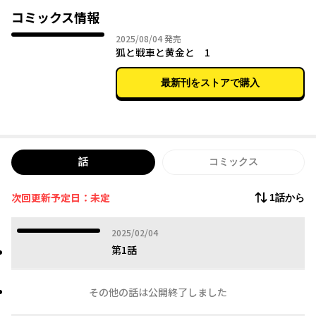
『ゲート 自衛隊 彼の地にて、斯く戦えり』の柳内たくみが贈る圧
コミックス情報
巻の異世界マネー×ミリタリーバトルを、『ガールズ＆パンツァ
2025年08月04日
2025/08/04
発売
ー プラウダ戦記』の吉田創がコミカライズ!!
狐と戦車と黄金と 1
原作小説は「MF文庫Jの新文芸」（KADOKAWA）にて1～2巻好評
最新刊をストアで購入
発売中!!
話
コミックス
次回更新予定日：未定
1話から
2025年02月04日
2025/02/04
第1話
その他の話は公開終了しました