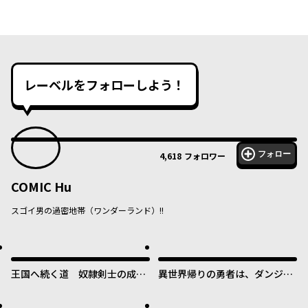
レーベルをフォローしよう！
フォロー
4,618
フォロワー
COMIC Hu
スゴイ男の過密地帯（ワンダーランド）!!
王国へ続く道 奴隷剣士の成り
異世界帰りの勇者は、ダンジョ
上がり英雄譚
ンが出現した現実世界で、イン
フルエンサーになって金を稼ぎ