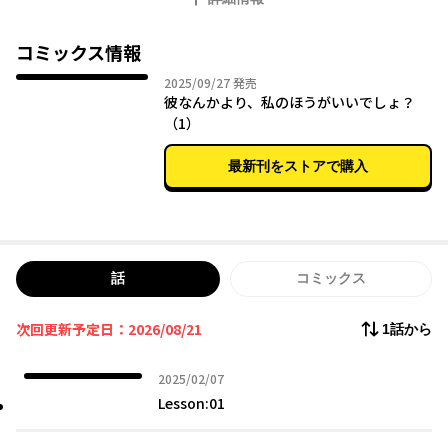
乃の思考はとんでもない方向に向かっていく──!!
「（男に告白される、その前に……わたしのものにしちゃわない
と!!）」
コミックス情報
2025年09月27日
2025/09/27
発売
愛すべき親友の女子をカラダで寝取る(!?)、一大攻略作戦開始!!
彼なんかより、私のほうがいいでしょ？
（1）
最新刊をストアで購入
話
コミックス
次回更新予定日：2026/08/21
1話から
2025年02月07日
2025/02/07
Lesson:01