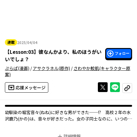
連載
2025/04/04
2025年04月04日
【
Lesson:03
】
彼なんかより、私のほうがい
フォロー
いでしょ？
ぷらぱ
(漫画)
/
アサクラネル
(原作)
/
さわやか鮫肌
(キャラクター原
案)
Xで投稿する
ライン
応援メッセージ
コピー
幼馴染の堀宮音々(ねね)に好きな男ができた──!? 高校２年の水
沢鹿乃(かの)は、音々が好きだった。女の子同士なのに、いつの間
にか彼女が親友以上の存在になっていた。それなのに……。どう
しよう？ どうしよう!? 渡したくない!! ……と思い悩んだ挙句、鹿
詳細情報