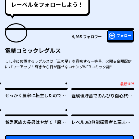
レーベルをフォローしよう！
フォロー
9,935
フォロワー
電撃コミックレグルス
しし座に位置するレグルスは「王の星」を意味する一等星。火曜＆金曜配信
にパワーアップ！輝きから目が離せないヤングWEBコミック誌!!!
最新UP!
最新UP!
せっかく農家に転生したので勇
経験値貯蓄でのんびり傷心旅行
者は目指しません
～勇者と恋人に追放された戦士
の無自覚ざまぁ～
貧乏家族の長男はやがて『魔
レベル0の無能探索者と蔑まれ
王』に成り上がる
ても実は世界最強です ～探索ラ
ンキング1位は謎の人～