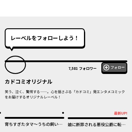
レーベルをフォローしよう！
フォロー
7,581
フォロワー
カドコミオリジナル
笑う、泣く、驚愕する——。心を揺さぶる「カドコミ」発エンタメコミック
をお届けするオリジナルレーベル！
オリジナル
オリジナル
最新UP!
最新UP!
育ちすぎたタマ～うちの飼い猫
娘に断罪される悪役公爵に転生
が世界最強になりました！？～
してました ～悪役ムーブをや