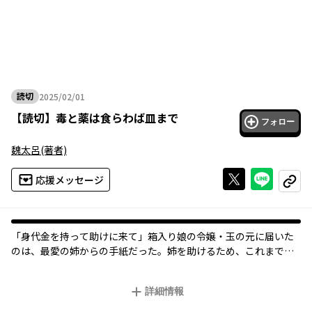
読切
2025/02/01
2025年02月01日
【
読切
】
毒と薬は食らわば皿まで
フォロー
魏太呂
(著者)
Xで投稿する
ライン
応援メッセージ
コピー
オリジナル
「身代金を持って助けに来て」箱入り娘の令嬢・玉の元に届いた
のは、最愛の姉からの手紙だった。姉を助けるため、これまで親
の命令に流されるままだった玉は、初めて自分の意志で家を出る――
旅の末にたどり着いたのは、小さな山下の屋台。そこで出てくる
詳細情報
中華料理は全て美味しく、薬膳料理の味は特に格別！ただこの店
主、何やら普通じゃなさそうで…？