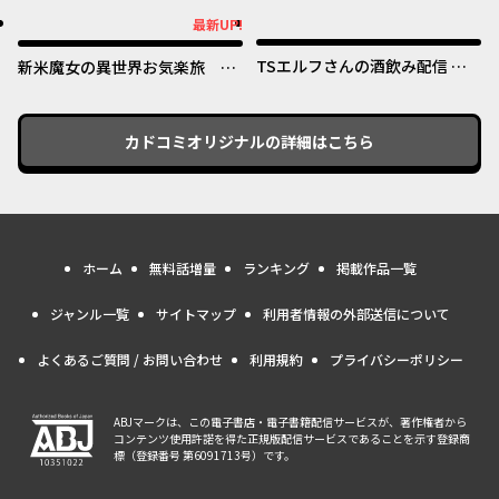
めたのになぜか娘が『氷の令
オリジナル
オリジナル
最新UP!
最新UP!
嬢』化する件～
TSエルフさんの酒飲み配信 ～
新米魔女の異世界お気楽旅 ～
たくさん飲むからってドワーフ
異世界に落ちた元アラフォー社
じゃないからな!?～
畜は魔女の弟子を名乗り第二の
人生を謳歌する～
カドコミオリジナル
の詳細はこちら
ホーム
無料話増量
ランキング
掲載作品一覧
ジャンル一覧
サイトマップ
利用者情報の外部送信について
よくあるご質問 / お問い合わせ
利用規約
プライバシーポリシー
ABJマークは、この電子書店・電子書籍配信サービスが、著作権者から
コンテンツ使用許諾を得た正規版配信サービスであることを示す登録商
標（登録番号 第6091713号）です。