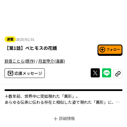
連載
2025/01/31
2025年01月31日
【
第1話
】
ベヒモスの花婿
フォロー
鈴音ことら
(原作)
/
月並甲介
(漫画)
Xで投稿する
ライン
応援メッセージ
コピー
十数年前、世界中に突如現れた「異形」。
あらゆる伝承に伝わる存在と相似した姿で現れた「異形」に、
対応すべく集められた各国のスペシャリスト…彼らを人は「退魔
師」と呼んだ。
詳細情報
家の都合で「退魔師」として活動しつつも、平凡な人生に憧れる