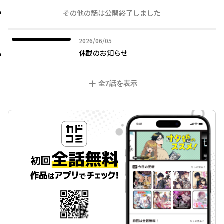
その他の話は公開終了しました
2026年06月05日
2026/06/05
休載のお知らせ
全
7
話を表示