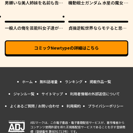
男嫌いな美人姉妹を名前も告げ
機動戦士ガンダム 水星の魔女 青
ずに助けたら一体どうなる?
春フロンティア
一般人の俺を芸能科女子達が逃
貞操逆転世界ならモテると思っ
がしてくれない件。
ていたら
コミックNewtype
の詳細はこちら
ホーム
無料話増量
ランキング
掲載作品一覧
ジャンル一覧
サイトマップ
利用者情報の外部送信について
よくあるご質問 / お問い合わせ
利用規約
プライバシーポリシー
ABJマークは、この電子書店・電子書籍配信サービスが、著作権者から
コンテンツ使用許諾を得た正規版配信サービスであることを示す登録商
標（登録番号 第6091713号）です。