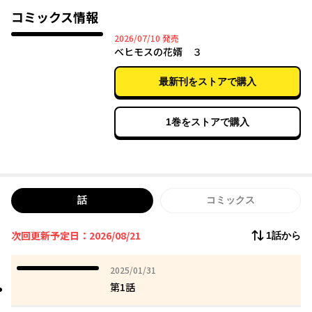
少年「統十郎」は、
コミックス情報
とある仕事で伝承の中でも名高き神獣「ベヒモス」と遭遇する。
2026年07月10日
2026/07/10
発売
しかしベヒモスは「異形」でありながら、その名にそぐわぬ美し
ベヒモスの花婿 ３
い容姿の人の姿をしていた。
最新刊をストアで購入
異形狩りの少年と「神獣」を名乗る女、二人の出会いから始まる
凸凹異種婚姻譚、開幕！
1巻をストアで購入
話
コミックス
次回更新予定日：2026/08/21
1話から
2025年01月31日
2025/01/31
第1話