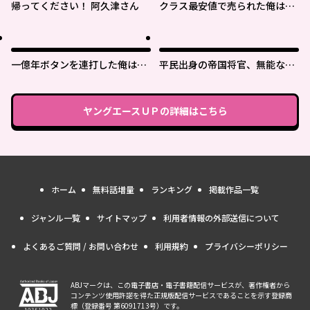
帰ってください！ 阿久津さん
クラス最安値で売られた俺は、
実は最強パラメーター
一億年ボタンを連打した俺は、
平民出身の帝国将官、無能な貴
気付いたら最強になっていた ～
族上官を蹂躙して成り上がる
落第剣士の学院無双～
ヤングエースＵＰ
の詳細はこちら
ホーム
無料話増量
ランキング
掲載作品一覧
ジャンル一覧
サイトマップ
利用者情報の外部送信について
よくあるご質問 / お問い合わせ
利用規約
プライバシーポリシー
ABJマークは、この電子書店・電子書籍配信サービスが、著作権者から
コンテンツ使用許諾を得た正規版配信サービスであることを示す登録商
標（登録番号 第6091713号）です。