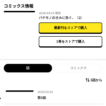
花』『魔犬』『宝石』『妖精』と呼ばれる少女と、事件の詳細に
コミックス情報
ついて――。これは、《バケモノ》と呼ばれる4人の少女と彼女たちを
2026年04月10日
2026/04/10
発売
管理する少年による、愛と告白の物語――。
バケモノのきみに告ぐ、（2）
最新刊をストアで購入
1巻をストアで購入
話
コミックス
1話から
2025年02月03日
2025/02/03
第0話