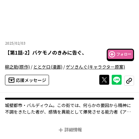
2025/02/03
2025年02月03日
【
第1話-2
】
バケモノのきみに告ぐ、
フォロー
柳之助
(原作)
/
ととケロ
(漫画)
/
ゲソきんぐ
(キャラクター原案)
Xで投稿する
ライン
応援メッセージ
コピー
城壁都市・バルディウム。この街では、何らかの要因から精神に
不調をきたした者が、感情を異能として爆発させる能力者《アン
ロウ》として覚醒することがある…。そして主人公・ノーマン
は、《アンロウ》を巡って街で起こる怪事件の数々を解決したは
詳細情報
ずにもかかわらず、薄暗い部屋のなかで拘束されていた。尋問内
容は、ノーマンとともに事件を解決に導いた4人のアンロウ『涙