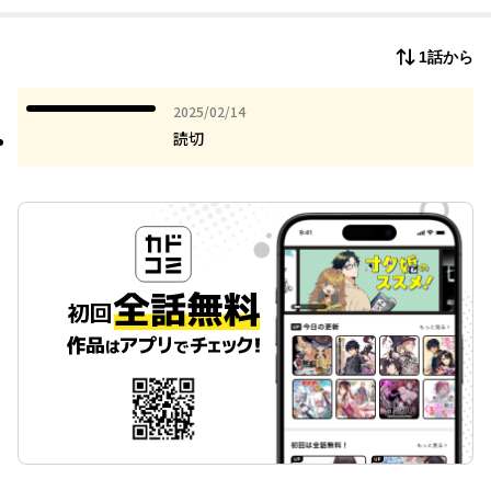
藤堂は智神の実力を信じられずにいたが、彼女の対戦相手は藤堂
が憎しみを募らせる相手で…!?
1話から
勝者は減刑、敗者は死刑、血を「智」で洗うゲーム、開幕！
2025年02月14日
2025/02/14
読切