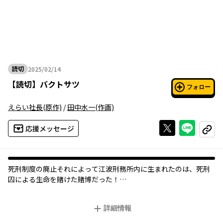
読切
2025/02/14
2025年02月14日
【
読切
】
バクトサツ
フォロー
えらい社長
(原作)
/
田中水一
(作画)
Xで投稿する
ライン
応援メッセージ
コピー
死刑制度の廃止――それによって江波刑務所内に生まれたのは、死刑
囚による生命を賭けた賭博だった！
とある事情で江波刑務所の刑務官となった青年・藤堂。彼の目の
前に現れたのはやせ細ってボロボロになった美少女受刑者・安田
詳細情報
智神だった。その見かけとは裏腹に、智神は入所早々賭博に勝利
し、「死神」というあだ名がついていた。