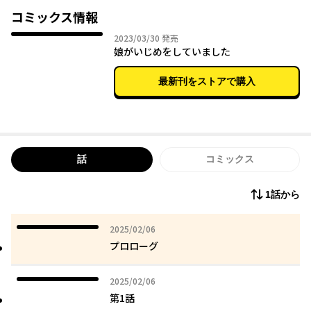
小春の母・千春は苦しむ娘を見て知り合いに相談するが、SNS上
コミックス情報
での匿名の告発をきっかけに、思いもよらない事態へと発展して
2023年03月30日
2023/03/30
発売
しまうのだった──。
娘がいじめをしていました
我が子への不信感、夫との意見の相違、SNSで巻き起こる炎上…
様々な問題に翻弄される二つの家族。
最新刊をストアで購入
自分の子供がいじめの当事者と知った時、「正しい対応」とは果
たして何なのか?
いじめ問題を加害者家族、被害者家族双方の視点から描く、意欲
的セミフィクション。
話
コミックス
1話から
2025年02月06日
2025/02/06
プロローグ
2025年02月06日
2025/02/06
第1話