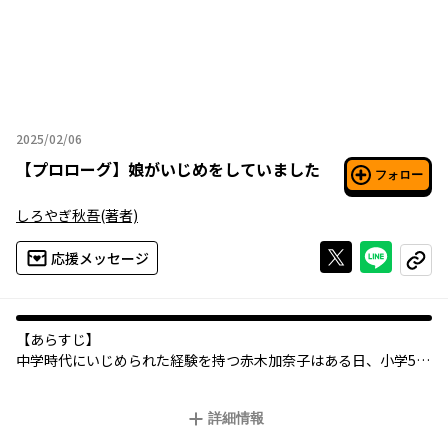
2025/02/06
2025年02月06日
【
プロローグ
】
娘がいじめをしていました
フォロー
しろやぎ秋吾
(著者)
Xで投稿する
ライン
応援メッセージ
コピー
【あらすじ】
中学時代にいじめられた経験を持つ赤木加奈子はある日、小学5年
生の娘・愛が同級生の馬場小春をいじめていることを知り、家族
で馬場家に謝罪に向かう。
詳細情報
加奈子たちの謝罪はその場では受け入れてもらえたものの、小春
はその後、不登校になってしまう。