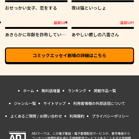
おせっかい女子、恋をする
夜は猫といっしょ
最新UP!
最新UP!
最新UP!
最新UP!
あきらかに年齢を詐称している
あやしい癒しの八雲さん
女子高生VTuber
コミックエッセイ劇場
の詳細はこちら
ホーム
無料話増量
ランキング
掲載作品一覧
ジャンル一覧
サイトマップ
利用者情報の外部送信について
よくあるご質問 / お問い合わせ
利用規約
プライバシーポリシー
ABJマークは、この電子書店・電子書籍配信サービスが、著作権者から
コンテンツ使用許諾を得た正規版配信サービスであることを示す登録商