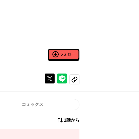
フォロー
Xで投稿する
ラインでシェアする
コピーする
コミックス
1話から