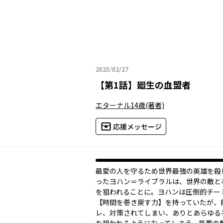
2025/02/27
2025年02月27日
【
第1話
】
廻生の血盟者
エターナル14歳
(著者)
応援メッセージ
最愛の人を守るため世界最強の英雄を殺
ったヨハン＝ライブラルは、世界の敵と
を狙われることに。ヨハンは圧倒的チー
【時間を巻き戻す力】を持っていたが、
レ、対策されてしまい、ありとあらゆる