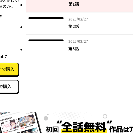
敵を倒し切
第1話
か――。
界
2025年02月27日
2025/02/27
第2話
2025年02月27日
2025/02/27
第3話
06月12日
l.7
アで購入
で購入