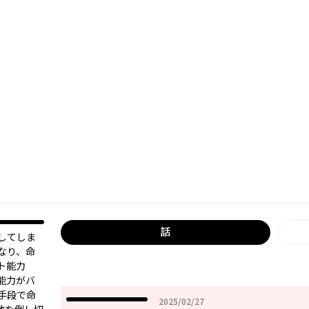
話
してしま
なり、命
ト能力
能力がバ
手段で命
2025年02月27日
2025/02/27