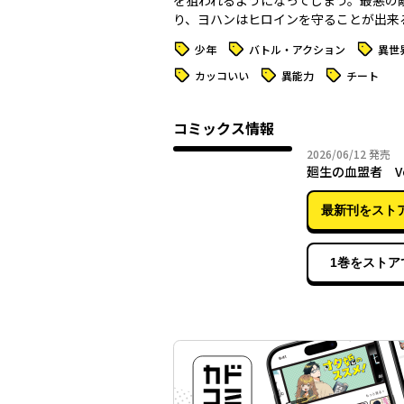
を狙われるようになってしまう。最悪の
り、ヨハンはヒロインを守ることが出来るの
タグ
タグ
タグ
少年
バトル・アクション
異世
タグ
タグ
タグ
カッコいい
異能力
チート
コミックス情報
2026年
2026/06/12
発売
廻生の血盟者 Vo
最新刊をスト
1巻をストア