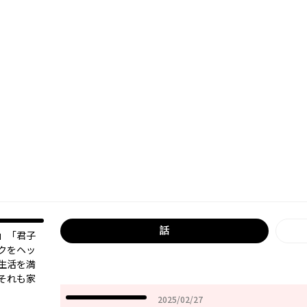
話
」「君子
クをヘッ
生活を満
それも家
2025年02月27日
2025/02/27