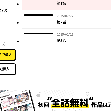
第1話
される
2025年02月27日
2025/02/27
第2話
2025年02月27日
2025/02/27
05月14日
第3話
０６）
アで購入
で購入