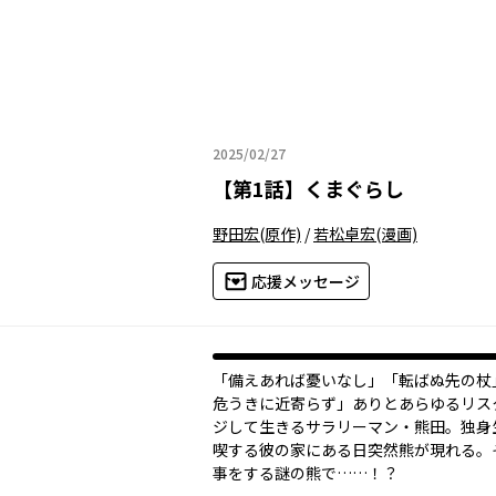
2025/02/27
2025年02月27日
【
第1話
】
くまぐらし
野田宏
(原作)
/
若松卓宏
(漫画)
応援メッセージ
「備えあれば憂いなし」「転ばぬ先の杖
危うきに近寄らず」ありとあらゆるリス
ジして生きるサラリーマン・熊田。独身
喫する彼の家にある日突然熊が現れる。
事をする謎の熊で……！？