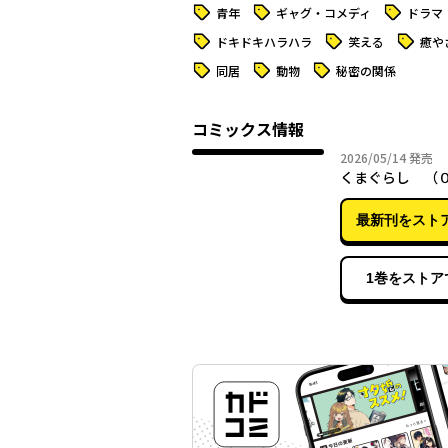
タグ
タグ
タグ
青年
ギャグ・コメディ
ドラマ
タグ
タグ
タグ
ドキドキハラハラ
笑える
癒や
タグ
タグ
タグ
同居
動物
秘密の関係
コミックス情報
2026年
2026/05/14
発売
くまぐらし （
最新刊をスト
1巻をストア