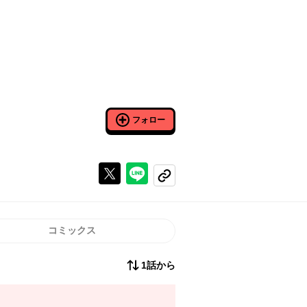
フォロー
Xで投稿する
ラインでシェアする
コピーする
コミックス
1話から