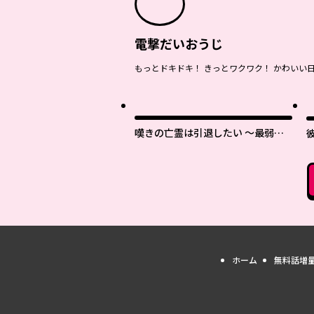
電撃だいおうじ
もっとドキドキ！ きっとワクワク！ かわいい
最
嘆きの亡霊は引退したい ～最弱ハ
ンターによる最強パーティ育成術～
ホーム
無料話増