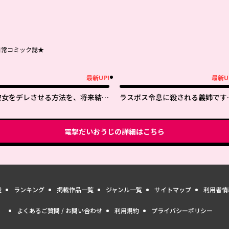
日常コミック誌★
最新UP!
最新U
新UP!
最新UP!
彼女をデレさせる方法を、将来結婚
ラスボス令息に殺される義姉です
する俺だけが知っている
が、彼を好きになってしまいまし
た。
電撃だいおうじ
の詳細はこちら
量
ランキング
掲載作品一覧
ジャンル一覧
サイトマップ
利用者情
よくあるご質問 / お問い合わせ
利用規約
プライバシーポリシー