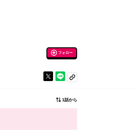
フォロー
Xで投稿する
ラインでシェアする
コピーする
1話から