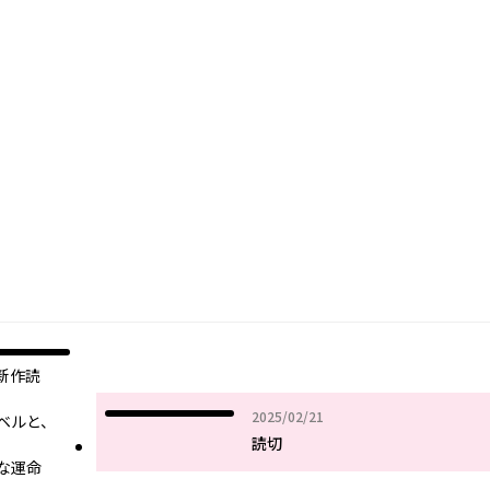
新作読
2025年02月21日
2025/02/21
ベルと、
読切
な運命