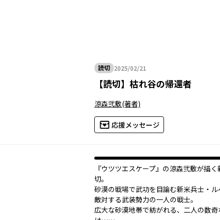
読切
2025/02/21
2025年02月21日
【
読切
】
枯れ谷の帰還者
涼森弐敷
(著者)
応援メッセージ
『ウツツエスケープ』の涼森弐敷が描く
切。
砂漠の戦場で武功を目論む新米兵士・ル
敵対する武装勢力の一人の戦士。
広大な砂漠地帯で紡がれる、二人の数奇