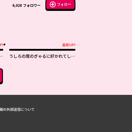
フォロー
6,028
フォロワー
P!
最新UP!
最新UP!
うしろの席のぎゃるに好かれてしま
った。もう俺はダメかもしれない。
報の外部送信について