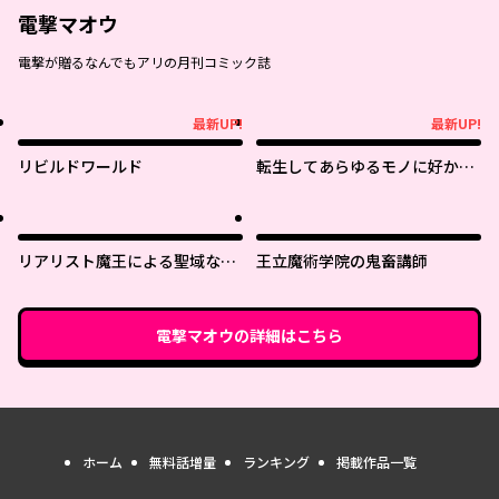
電撃マオウ
電撃が贈るなんでもアリの月刊コミック誌
最新UP!
最新UP!
最新UP!
最新UP!
リビルドワールド
転生してあらゆるモノに好かれ
ながら異世界で好きな事をして
生きて行く
リアリスト魔王による聖域なき
王立魔術学院の鬼畜講師
異世界改革
電撃マオウ
の詳細はこちら
ホーム
無料話増量
ランキング
掲載作品一覧