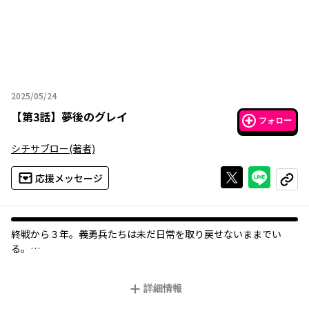
2025/05/24
2025年05月24日
【
第3話
】
夢後のグレイ
フォロー
シチサブロー
(著者)
Xで投稿する
ライン
応援メッセージ
コピー
終戦から３年。義勇兵たちは未だ日常を取り戻せないままでい
る。
「アデンツィの殺し屋」と呼ばれ、戦場では畏怖された少女・エ
フも、行き場のない日々を送っていた。
詳細情報
そんな彼女に、とある宣教師が手を差し伸べる。その瞳は妖し