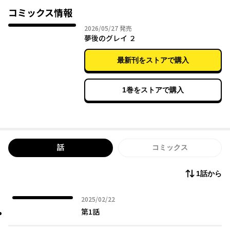
く、暖かく――。
コミックス情報
「私が幸せにしますね。ぜったい……」
2026年05月27日
2026/05/27
発売
夢後のグレイ ２
最新刊をストアで購入
1巻をストアで購入
話
コミックス
1話から
2025年02月22日
2025/02/22
第1話