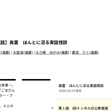
電話
】
眞霊 ほんとに沼る実話怪談
里
(漫画)
/
お里湯
(漫画)
/
沙さ綺 ゆがみ
(漫画)
/
夏目 りく
(漫画)
出来事－。
眞霊 ほんとに沼る実話怪談
r「ごまだん
2025年02月19日
2025/02/19
発売
ラー・ア
を、４人の
第１話 旧Iトンネルの公衆電話