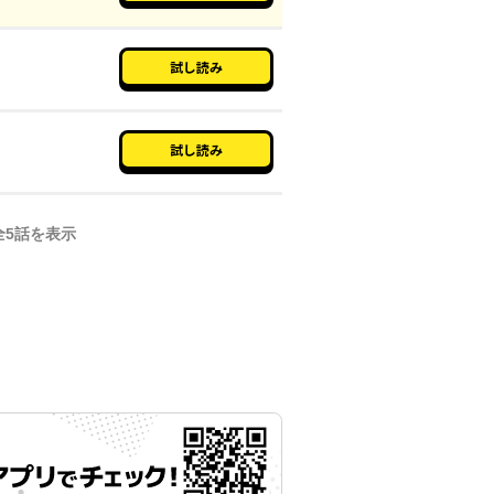
試し読み
試し読み
全
5
話を表示