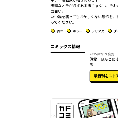
ホラー漫画家が描きおろし！
明確なオチが必ずある訳じゃない。それ
面白い。
いつ誰を襲ってもおかしくない恐怖を、
ってください。
タグ
タグ
タグ
タグ
青年
ホラー
シリアス
ダ
コミックス情報
2025年
2025/02/19
発売
眞霊 ほんとに
談
最新刊をスト