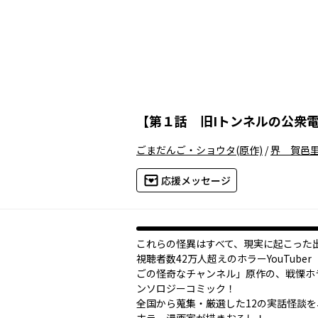
【
第１話 旧Iトンネルの公衆
ごまだんご・ショウタ
(原作)
/
界 賀邑
応援メッセージ
これらの怪異はすべて、現実に起こった
視聴者数42万人超えのホラーYouTube
ごの怪奇なチャンネル」原作の、戦慄ホ
ンソロジーコミック！
全国から蒐集・厳選した12の実話怪談