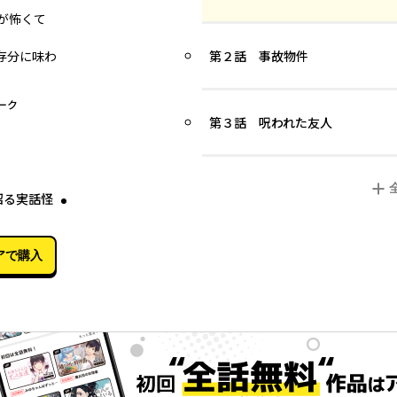
が怖くて
存分に味わ
第２話 事故物件
ーク
第３話 呪われた友人
02月19日
沼る実話怪
アで購入