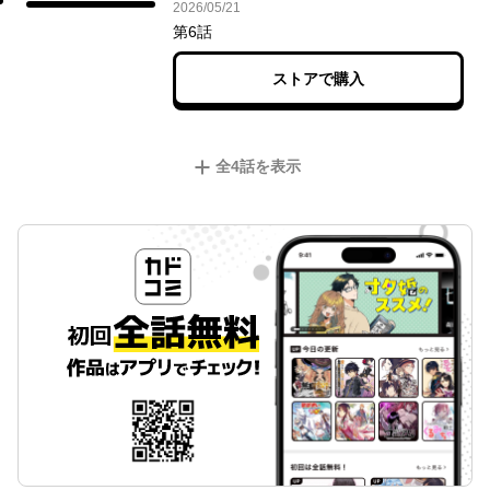
2026年05月21日
2026/05/21
第6話
ストアで購入
全
4
話を表示