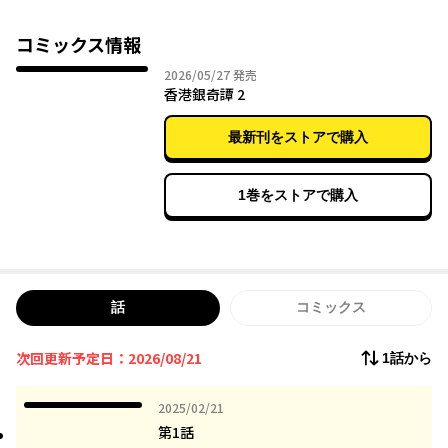
そこで出会ったのは、圧倒的に強く、圧倒的に美しく、圧倒的に
スパルタな仙女。
コミックス情報
2026年05月27日
2026/05/27
発売
仙人に妖怪、武術に仙術。命のやり取りが日常。
香港銀奇譚 2
天空街都・香港で繰り広げる、中華バトルファンタジー！
最新刊をストアで購入
1巻をストアで購入
話
コミックス
次回更新予定日：2026/08/21
1話から
2025年02月21日
2025/02/21
第1話