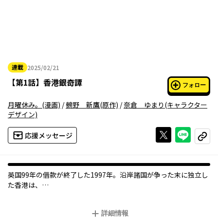
連載
2025/02/21
2025年02月21日
【
第1話
】
香港銀奇譚
フォロー
月曜休み。
(漫画)
/
鵺野 新鷹
(原作)
/
奈倉 ゆまり
(キャラクター
デザイン)
Xで投稿する
ライン
応援メッセージ
コピー
英国99年の借款が終了した1997年。沿岸諸国が争った末に独立し
た香港は、
仙人たちの手により地上1000メートルに浮上した。
詳細情報
仙人になる素質があり日本を旅立ち香港にきた俺。