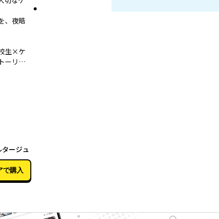
大切なケ
を、夜皓
校生×ケ
トーリ…
02月27日
ルタージュ
アで購入