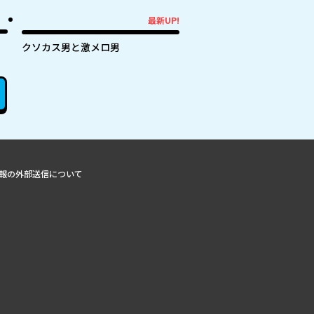
最新UP!
最新UP!
クソカス男と激メロ男
報の外部送信について