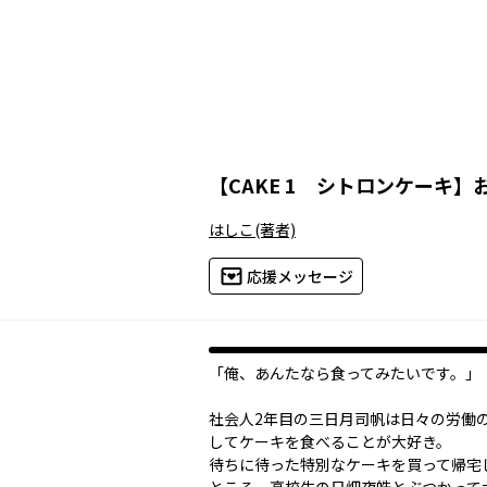
【
CAKE 1 シトロンケーキ
】
はしこ
(著者)
応援メッセージ
「俺、あんたなら食ってみたいです。」
社会人2年目の三日月司帆は日々の労働
してケーキを食べることが大好き。
待ちに待った特別なケーキを買って帰宅