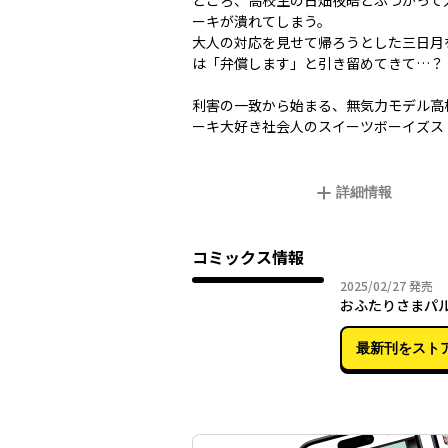
ところ、高校生の日畑夜皓とぶつかって
ーキが潰れてしまう。
大人の対応を見せて帰ろうとした三日月
は「弁償します」と引き留めてきて…？
利害の一致から始まる、無気力モデル高
ーキ大好き社会人のスイーツボーイズス
詳細情報
コミックス情報
2025年
2025/02/27
発売
おふたりさまパ
最新刊をスト