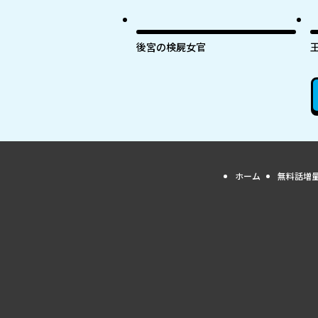
後宮の検屍女官
ホーム
無料話増