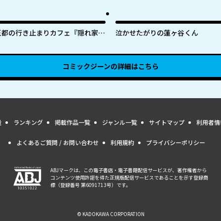
王都の行き止まりカフェ『隠れ家』
泣かせたがりの蓮ヶ谷くん
～うっかり魔法使いになった私の店
に筆頭文官様がくつろぎに来ます～
コミックジーン
の詳細はこちら
量
ランキング
掲載作品一覧
ジャンル一覧
サイトマップ
利用者情
よくあるご質問 / お問い合わせ
利用規約
プライバシーポリシー
ABJマークは、この電子書店・電子書籍配信サービスが、著作権者から
コンテンツ使用許諾を得た正規版配信サービスであることを示す登録商
標（登録番号 第6091713号）です。
© KADOKAWA CORPORATION