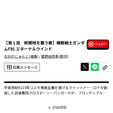
【
第１話 新開地を襲う敵
】
機動戦士ガンダ
フォロー
ムF91 エターナルウインド
おおのじゅんじ
(漫画)
/
富野由悠季
(原作)
Xで投稿する
ライン
応援メッセージ
コピー
宇宙世紀0123年――コスモ貴族主義を掲げるマイッツァー・ロナが創
設した武装集団クロスボーン・バンガードが、フロンティアⅣを
襲撃。地球連邦軍と交戦状態に陥った…。おおのじゅんじが『プ
リクエル』に続き描き出す『F91』正編コミカライズ！
詳細情報