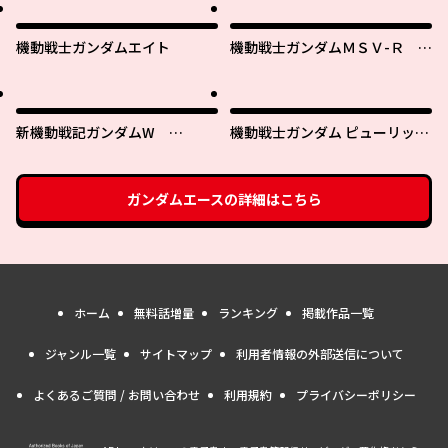
機動戦士ガンダムエイト
機動戦士ガンダムＭＳＶ-Ｒ ジ
ョニー・ライデンの帰還
新機動戦記ガンダムW
機動戦士ガンダム ピューリッツ
0.5POINT HALF PREVENTER-7
ァー ーアムロ・レイは極光の彼
方へー
ガンダムエース
の詳細はこちら
ホーム
無料話増量
ランキング
掲載作品一覧
ジャンル一覧
サイトマップ
利用者情報の外部送信について
よくあるご質問 / お問い合わせ
利用規約
プライバシーポリシー