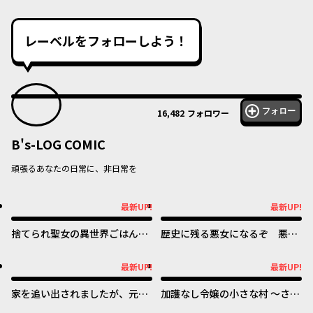
レーベルをフォローしよう！
フォロー
16,482
フォロワー
B's-LOG COMIC
頑張るあなたの日常に、非日常を
最新UP!
最新UP!
最新UP!
最新UP!
捨てられ聖女の異世界ごはん
歴史に残る悪女になるぞ 悪役
旅 隠れスキルでキャンピング
令嬢になるほど王子の溺愛は加
カーを召喚しました
速するようです！
最新UP!
最新UP!
最新UP!
最新UP!
家を追い出されましたが、元気
加護なし令嬢の小さな村 ～さ
に暮らしています ~チートな魔
あ、領地運営を始めましょう！