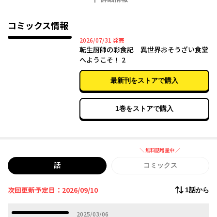
途方に暮れる香織だったが、助けてくれた老人・華元化の家でせ
めてものお礼に、得意の手料理を振る舞うことに！ 主婦歴15
年、異世界でも真心込めたいつもの味に、前世では言ってもらえ
コミックス情報
なかった『美味しい』の一言がうれしくてーー。「ここでおそう
2026年07月31日
2026/07/31
発売
ざいをたくさん作ろう！」 夢は異世界で食堂オープンーー!? 料
転生厨師の彩食記 異世界おそうざい食堂
理の力で生まれ変わる、中華転生お料理譚！
へようこそ！ 2
最新刊をストアで購入
1巻をストアで購入
＼ 無料話増量中 ／
無料話増量中
話
コミックス
次回更新予定日：2026/09/10
1話から
2025年03月06日
2025/03/06