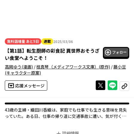
無料話増量
あと5日
連載
2025/03/06
2025年03月06日
【
第1話
】
転生厨師の彩食記 異世界おそうざ
フォロー
い食堂へようこそ！
高岡ゆう
(漫画)
/
桂真琴（メディアワークス文庫）
(原作)
/
藤小豆
(キャラクター原案)
Xで投稿する
ライン
応援メッセージ
コピー
43歳の主婦・織田川香織は、家庭でも仕事でも生きる意味を見失
っていた。ある日、仕事の帰り道に交通事故に遭い、気が付くと
中華風の異世界に転生していてーー!? まったくの別人に、しかも
なんだか若くなってるーー!?
詳細情報