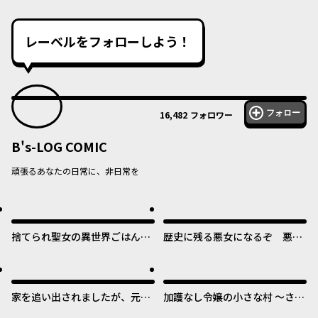
レーベルをフォローしよう！
フォロー
16,482
フォロワー
B's-LOG COMIC
頑張るあなたの日常に、非日常を
捨てられ聖女の異世界ごはん
歴史に残る悪女になるぞ 悪役
旅 隠れスキルでキャンピング
令嬢になるほど王子の溺愛は加
カーを召喚しました
速するようです！
家を追い出されましたが、元気
加護なし令嬢の小さな村 ～さ
に暮らしています ~チートな魔
あ、領地運営を始めましょう！