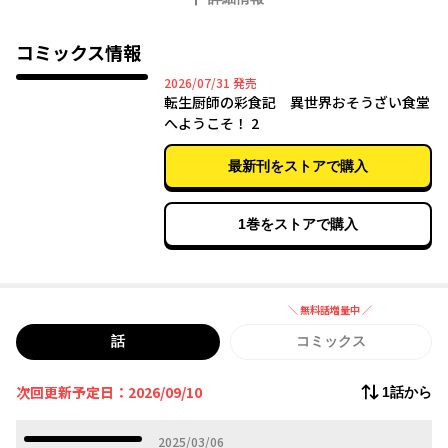
途方に暮れる香織だったが、助けてくれた老人・華元化の家でせ
めてものお礼に、得意の手料理を振る舞うことに！ 主婦歴15
年、異世界でも真心込めたいつもの味に、前世では言ってもらえ
コミックス情報
なかった『美味しい』の一言がうれしくてーー。「ここでおそう
2026年07月31日
2026/07/31
発売
ざいをたくさん作ろう！」 夢は異世界で食堂オープンーー!? 料
転生厨師の彩食記 異世界おそうざい食堂
理の力で生まれ変わる、中華転生お料理譚！
へようこそ！ 2
最新刊をストアで購入
1巻をストアで購入
＼ 無料話増量中 ／
無料話増量中
話
コミックス
次回更新予定日：2026/09/10
1話から
2025年03月06日
2025/03/06