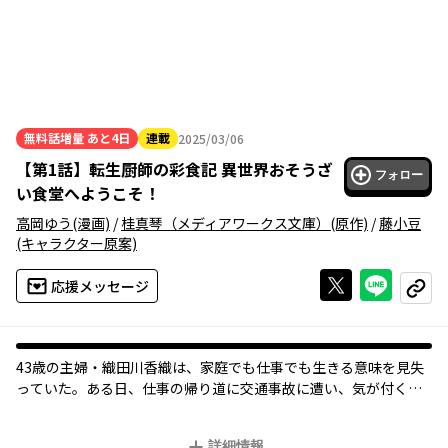
無料話増量
あと4日
連載
2025/03/06
2025年03月06日
【
第1話
】
転生厨師の彩食記 異世界おそうざ
フォロー
い食堂へようこそ！
高岡ゆう
(漫画)
/
桂真琴（メディアワークス文庫）
(原作)
/
藤小豆
(キャラクター原案)
Xで投稿する
ライン
応援メッセージ
コピー
43歳の主婦・織田川香織は、家庭でも仕事でも生きる意味を見失
っていた。ある日、仕事の帰り道に交通事故に遭い、気が付くと
中華風の異世界に転生していてーー!? まったくの別人に、しかも
なんだか若くなってるーー!?
詳細情報