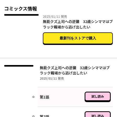
られていることに気づく！
娘に苦労をさせたくない、けれど何よりもお金のために退職でき
コミックス情報
ない…そんな葛藤から抜け出すための「シンママの秘策」とは!?
2025年01月11日
2025/01/11
発売
無能クズ上司への逆襲 32歳シンママはブ
ラック職場から逃げ出したい
最新刊をストアで購入
無能クズ上司への逆襲 32歳シンママはブ
ラック職場から逃げ出したい
2025年01月11日
2025/01/11
発売
試し読み
第1話
試し読み
第2話