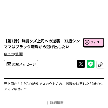
【
第1話
】
無能クズ上司への逆襲 32歳シン
フォロー
ママはブラック職場から逃げ出したい
ゆっぺ
(漫画)
Xで投稿する
ライン
応援メッセージ
コピー
元上司から1.3倍の給料でスカウトされ、転職を決意した32歳のシ
ンママゆき。
しかし彼は独立先で無能クズ上司に豹変した―。
イジメあり、ひいきアリ、業務の押しつけアリ、のブラック職場
詳細情報
で耐えながら働いていたゆきは、ある日、娘がネットで炎上させ