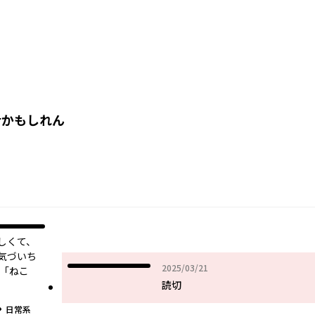
rかもしれん
しくて、
気づいち
2025年03月21日
2025/03/21
r「ねこ
読切
グ
日常系