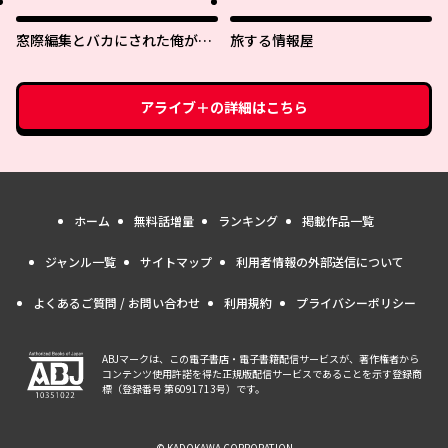
なったらなぜかめちゃくちゃ懐
かれた〜
窓際編集とバカにされた俺が、
旅する情報屋
双子ＪＫと同居することになっ
た
アライブ＋
の詳細はこちら
ホーム
無料話増量
ランキング
掲載作品一覧
ジャンル一覧
サイトマップ
利用者情報の外部送信について
よくあるご質問 / お問い合わせ
利用規約
プライバシーポリシー
ABJマークは、この電子書店・電子書籍配信サービスが、著作権者から
コンテンツ使用許諾を得た正規版配信サービスであることを示す登録商
標（登録番号 第6091713号）です。
© KADOKAWA CORPORATION