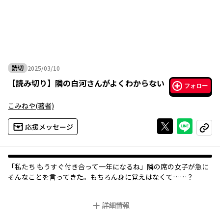
読切
2025/03/10
2025年03月10日
【
読み切り
】
隣の白河さんがよくわからない
フォロー
こみねや
(著者)
Xで投稿する
ライン
応援メッセージ
コピー
「私たち もうすぐ付き合って一年になるね」隣の席の女子が急に
そんなことを言ってきた。もちろん身に覚えはなくて……？
詳細情報