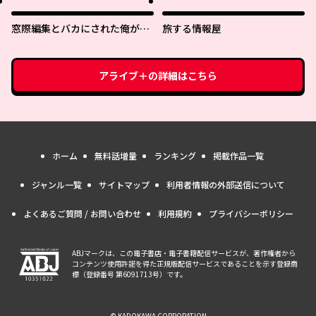
なったらなぜかめちゃくちゃ懐
かれた〜
窓際編集とバカにされた俺が、
旅する情報屋
双子ＪＫと同居することになっ
た
アライブ＋
の詳細はこちら
ホーム
無料話増量
ランキング
掲載作品一覧
ジャンル一覧
サイトマップ
利用者情報の外部送信について
よくあるご質問 / お問い合わせ
利用規約
プライバシーポリシー
ABJマークは、この電子書店・電子書籍配信サービスが、著作権者から
コンテンツ使用許諾を得た正規版配信サービスであることを示す登録商
標（登録番号 第6091713号）です。
© KADOKAWA CORPORATION