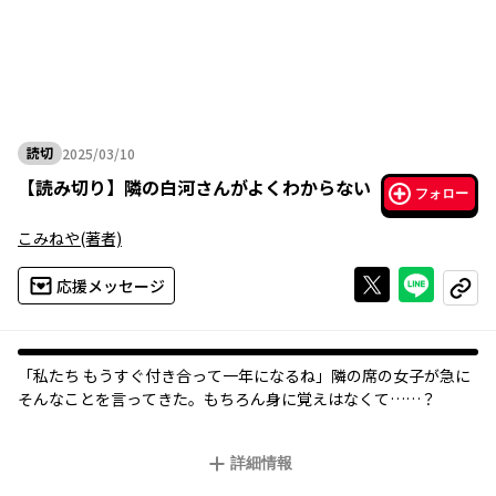
読切
2025/03/10
2025年03月10日
【
読み切り
】
隣の白河さんがよくわからない
フォロー
こみねや
(著者)
Xで投稿する
ライン
応援メッセージ
コピー
「私たち もうすぐ付き合って一年になるね」隣の席の女子が急に
そんなことを言ってきた。もちろん身に覚えはなくて……？
詳細情報