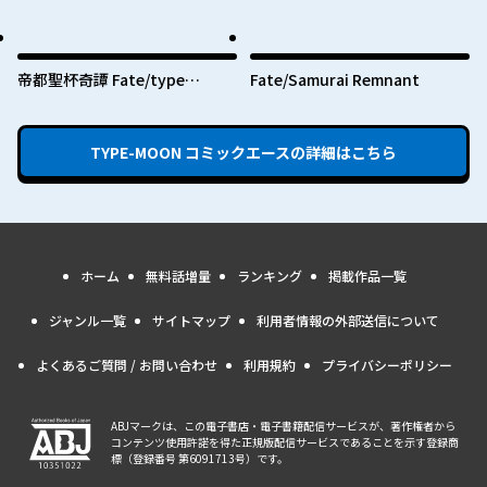
わからない
リヤ ドライ！！
帝都聖杯奇譚 Fate/type
Fate/Samurai Remnant
Redline
TYPE-MOON コミックエース
の詳細はこちら
ホーム
無料話増量
ランキング
掲載作品一覧
ジャンル一覧
サイトマップ
利用者情報の外部送信について
よくあるご質問 / お問い合わせ
利用規約
プライバシーポリシー
ABJマークは、この電子書店・電子書籍配信サービスが、著作権者から
コンテンツ使用許諾を得た正規版配信サービスであることを示す登録商
標（登録番号 第6091713号）です。