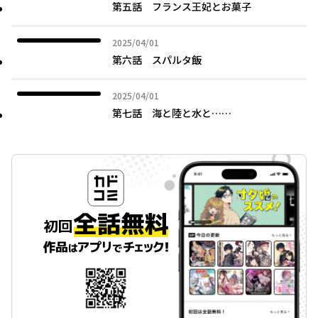
第五話 フランス王妃とお菓子
2025年04月01日
2025/04/01
第六話 スパルタ飯
2025年04月01日
2025/04/01
第七話 海と陸と水と……