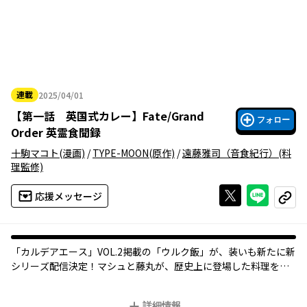
連載
2025/04/01
2025年04月01日
【
第一話 英国式カレー
】
Fate/Grand
フォロー
Order 英霊食聞録
十駒マコト
(漫画)
/
TYPE-MOON
(原作)
/
遠藤雅司（音食紀行）
(料
理監修)
Xで投稿する
ライン
応援メッセージ
コピー
「カルデアエース」VOL.2掲載の「ウルク飯」が、装いも新たに新
シリーズ配信決定！マシュと藤丸が、歴史上に登場した料理をサ
ーヴァントたちと一緒に学んで作っていきます。
©︎TYPE-MOON / FGO PROJECT
詳細情報