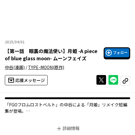
2025/04/01
2025年04月01日
【
第一話 眼裏の魔法使い
】
月姫 -A piece
フォロー
of blue glass moon- ムーンフェイズ
中谷
(漫画)
/
TYPE-MOON
(原作)
Xで投稿する
ライン
応援メッセージ
コピー
「FGOフロムロストベルト」の中谷による「月姫」リメイク短編
集が登場。
毎話それぞれの登場人物にスポットを当てたサイドストーリーが
展開される。
詳細情報
©︎TYPE-MOON