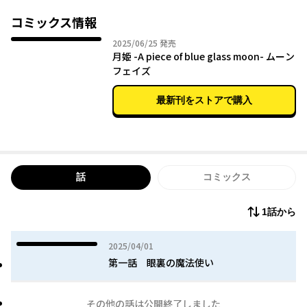
コミックス情報
2025年06月25日
2025/06/25
発売
月姫 -A piece of blue glass moon- ムーン
フェイズ
最新刊をストアで購入
話
コミックス
1話から
2025年04月01日
2025/04/01
第一話 眼裏の魔法使い
その他の話は公開終了しました