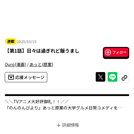
連載
2025/03/15
2025年03月15日
【
第1話
】
日々は過ぎれど飯うまし
フォロー
Quro
(漫画)
/
あっと
(原案)
Xで投稿する
ライン
応援メッセージ
コピー
＼＼TVアニメ大好評御礼！！／／
『のんのんびより』あっと原案の大学グルメ日常コメディを
『恋する小惑星』Quroがコミカライズ！
詳細情報
"食文化研究部"という、部室で
だらだらしたいがためにダミーサークルを立ち上げた少女たち。