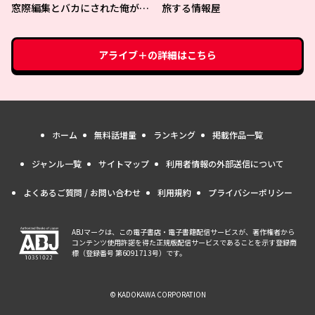
かれた〜
窓際編集とバカにされた俺が、
旅する情報屋
双子ＪＫと同居することになっ
た
アライブ＋
の詳細はこちら
ホーム
無料話増量
ランキング
掲載作品一覧
ジャンル一覧
サイトマップ
利用者情報の外部送信について
よくあるご質問 / お問い合わせ
利用規約
プライバシーポリシー
ABJマークは、この電子書店・電子書籍配信サービスが、著作権者から
コンテンツ使用許諾を得た正規版配信サービスであることを示す登録商
標（登録番号 第6091713号）です。
© KADOKAWA CORPORATION