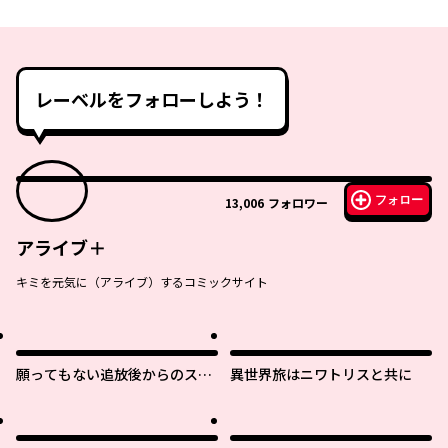
レーベルをフォローしよう！
フォロー
13,006
フォロワー
アライブ＋
キミを元気に（アライブ）するコミックサイト
願ってもない追放後からのスロ
異世界旅はニワトリスと共に
ーライフ？ 〜引退したはずが成
り行きで美少女ギャルの師匠に
なったらなぜかめちゃくちゃ懐