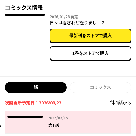
コミックス情報
平穏な日常を過ごしながらも、部室を確保するための活動報告と
2026年01月28日
2026/01/28
発売
して
日々は過ぎれど飯うまし ２
野外ごはん、登山グルメ、食べ歩き………あれ、結構楽しいか
も。
最新刊をストアで購入
1巻をストアで購入
話
コミックス
次回更新予定日：2026/08/22
1話から
2025年03月15日
2025/03/15
第1話