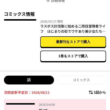
詳細情報
っとあこがれていた『賢者』に！
職業変更の代償としてレベル１に戻ったマイトが初心者ギルド向
かうと「初心者パーティの少女たち」が何やら揉めていて……？
コミックス情報
2026年03月27日
2026/03/27
発売
二周目冒険者のハーレムファンタジーが開幕！
ラスボス討伐後に始める二周目冒険者ライ
フ はじまりの街でワケあり美少女たちが
めちゃくちゃ懐いてきます 2
最新刊をストアで購入
1巻をストアで購入
話
コミックス
次回更新予定日：2026/08/11
1話から
2025年04月08日
2025/04/08