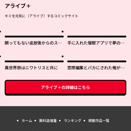
アライブ＋
キミを元気に（アライブ）するコミックサイト
願ってもない追放後からのスロ
手に入れた催眠アプリで夢のハ
ーライフ？ 〜引退したはずが成
ーレム生活を送りたい
り行きで美少女ギャルの師匠に
なったらなぜかめちゃくちゃ懐
かれた〜
異世界旅はニワトリスと共に
窓際編集とバカにされた俺が、
双子ＪＫと同居することになっ
た
アライブ＋
の詳細はこちら
ホーム
無料話増量
ランキング
掲載作品一覧