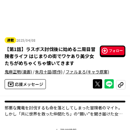
連載
2025/04/08
2025年04月08日
【
第1話
】
ラスボス討伐後に始める二周目冒
フォロー
険者ライフ はじまりの街でワケあり美少女
たちがめちゃくちゃ懐いてきます
鬼麻正明
(漫画)
/
朱月十話
(原作)
/
ファルまろ
(キャラ原案)
Xで投稿する
ライン
応援メッセージ
コピー
邪悪な魔竜を討伐するも命を落としてしまった冒険者のマイト。
しかし「共に世界を救った仲間たち」の“願い”を聞き届けた女神
の祝福によって彼は生き返った。
さらにマイト自身の“願い”により職業は『盗賊(シーフ)』から、ず