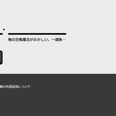
俺の召喚魔法がおかしい。～雑魚す
ぎると追放された召喚魔法使いの俺
は、現代兵器を召喚して育成チート
で無双する～
報の外部送信について