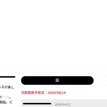
話
の子が楽し
次回更新予定日：2026/08/14
て……。
御話。ど
2025年04月11日
2025/04/11