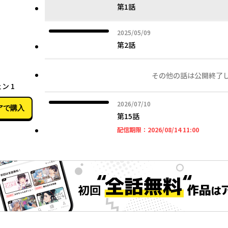
第1話
2025年05月09日
2025/05/09
第2話
その他の話は公開終了
02月07日
ン 1
2026年07月10日
2026/07/10
アで購入
第15話
2026年08
配信期限：
2026/08/14 11:00