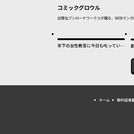
コミックグロウル
出版社ブシロードワークスが贈る、WEBマンガ
最
年下の女性教官に今日も叱っていた
だけた
ホーム
無料話増