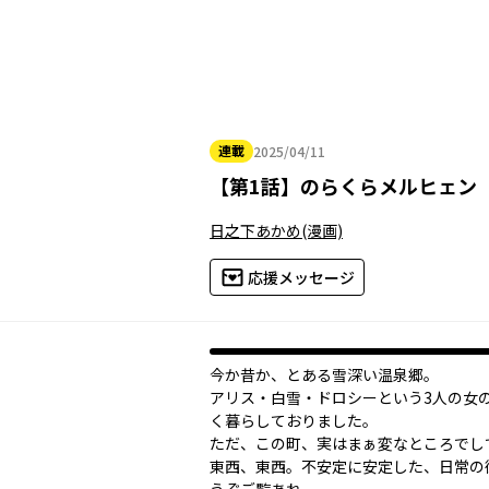
連載
2025/04/11
2025年04月11日
【
第1話
】
のらくらメルヒェン
日之下あかめ
(漫画)
応援メッセージ
今か昔か、とある雪深い温泉郷。
アリス・白雪・ドロシーという3人の女
く暮らしておりました。
ただ、この町、実はまぁ変なところでし
東西、東西。不安定に安定した、日常の