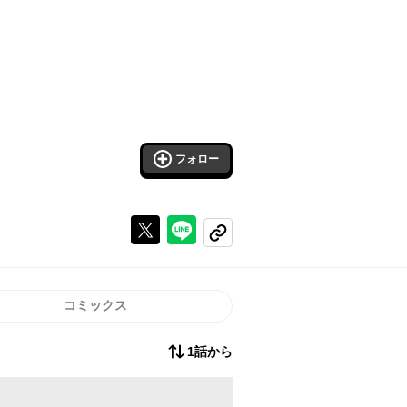
フォロー
Xで投稿する
ラインでシェアする
コピーする
コミックス
1話から