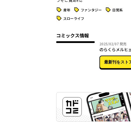
うぞご覧あれ。
タグ
タグ
タグ
青年
ファンタジー
日常系
タグ
スローライフ
コミックス情報
2025年
2025/02/07
発売
のらくらメルヒェ
最新刊をスト