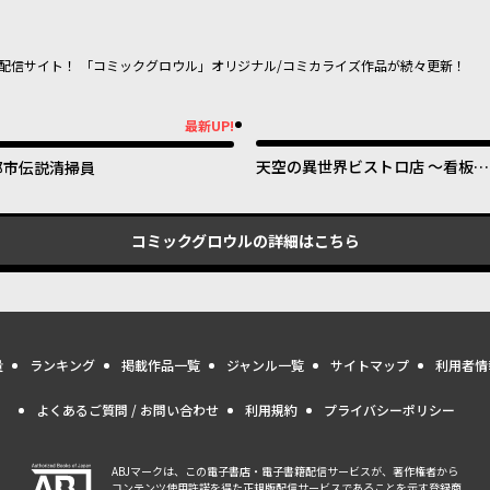
配信サイト！ 「コミックグロウル」オリジナル/コミカライズ作品が続々更新！
最新UP!
新UP!
天空の異世界ビストロ店 ～看板娘
都市伝説清掃員
ソラノが美味しい幸せ届けます～
コミックグロウル
の詳細はこちら
量
ランキング
掲載作品一覧
ジャンル一覧
サイトマップ
利用者情
よくあるご質問 / お問い合わせ
利用規約
プライバシーポリシー
ABJマークは、この電子書店・電子書籍配信サービスが、著作権者から
コンテンツ使用許諾を得た正規版配信サービスであることを示す登録商