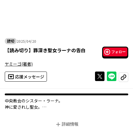
読切
2025/04/20
2025年04月20日
【
読み切り
】
罪深き聖女ラーナの告白
フォロー
ヤミーゴ
(著者)
Xで投稿する
ライン
応援メッセージ
コピー
中央教会のシスター・ラーナ。
神に愛されし聖女。
聖なる力で人々の傷を癒し、懺悔の声を聞いて神の赦しを説く、
そんな彼女が実は誰よりも「罪深い」ようで──？
詳細情報