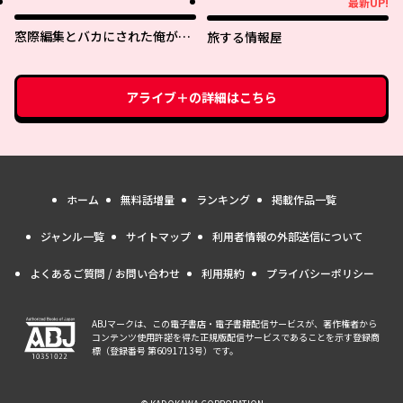
最新UP!
最新UP!
なったらなぜかめちゃくちゃ懐
かれた〜
窓際編集とバカにされた俺が、
旅する情報屋
双子ＪＫと同居することになっ
た
アライブ＋
の詳細はこちら
ホーム
無料話増量
ランキング
掲載作品一覧
ジャンル一覧
サイトマップ
利用者情報の外部送信について
よくあるご質問 / お問い合わせ
利用規約
プライバシーポリシー
ABJマークは、この電子書店・電子書籍配信サービスが、著作権者から
コンテンツ使用許諾を得た正規版配信サービスであることを示す登録商
標（登録番号 第6091713号）です。