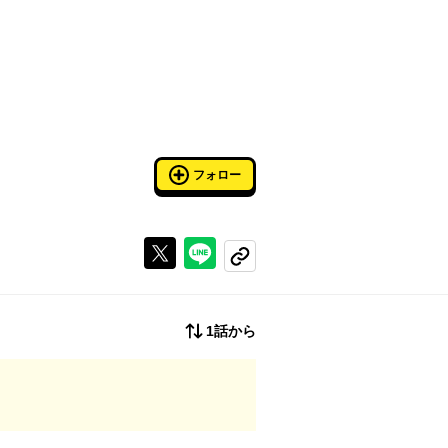
フォロー
Xで投稿する
ラインでシェアする
コピーする
1話から