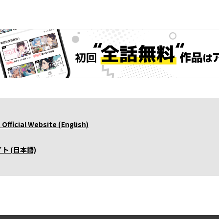
fficial Website (English)
 (日本語)