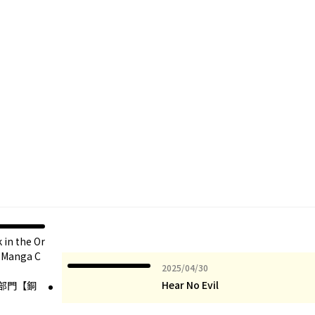
 in the Or
d Manga C
2025年04月30日
2025/04/30
Hear No Evil
部門【銅