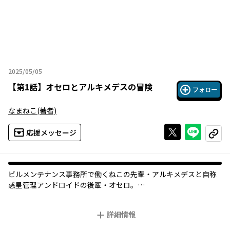
2025/05/05
2025年05月05日
【
第1話
】
オセロとアルキメデスの冒険
フォロー
なまねこ
(著者)
Xで投稿する
ライン
応援メッセージ
コピー
ビルメンテナンス事務所で働くねこの先輩・アルキメデスと自称
惑星管理アンドロイドの後輩・オセロ。
ちょっと不思議な、ふたりのお仕事模様をのぞき見。
詳細情報