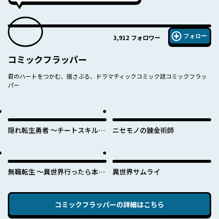
フォロー
3,912
フォロワー
コミックフラッパー
君のハートをつかむ、揺さぶる、ドラマティックコミック誌コミックフラッ
パー
隠れ転生勇者 ～チートスキルと
ニセモノの錬金術師
勇者ジョブを隠して第二の人生
を楽しんでやる！～
無職転生 ～異世界行ったら本気
異世界サムライ
だす～
コミックフラッパー
の詳細はこちら