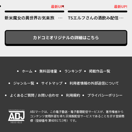
めたのになぜか娘が『氷の令
オリジナル
オリジナル
最新UP!
最新UP!
最新UP!
最新UP!
嬢』化する件～
新米魔女の異世界お気楽旅 ～
TSエルフさんの酒飲み配信 ～
異世界に落ちた元アラフォー社
たくさん飲むからってドワーフ
畜は魔女の弟子を名乗り第二の
じゃないからな!?～
人生を謳歌する～
カドコミオリジナル
の詳細はこちら
ホーム
無料話増量
ランキング
掲載作品一覧
ジャンル一覧
サイトマップ
利用者情報の外部送信について
よくあるご質問 / お問い合わせ
利用規約
プライバシーポリシー
ABJマークは、この電子書店・電子書籍配信サービスが、著作権者から
コンテンツ使用許諾を得た正規版配信サービスであることを示す登録商
標（登録番号 第6091713号）です。