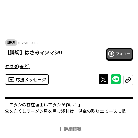
読切
2025/05/15
2025年05月15日
【
読切
】
はさみマシマシ!!
フォロー
タダダ
(著者)
Xで投稿する
ライン
応援メッセージ
コピー
オリジナル
「アタシの存在理由はアタシが作ル！」
父を亡くしラーメン屋を営む澤村は、借金の取り立て一味に狙わ
れていた。
相手にしない澤村に、痺れを切らした一味はついに究極兵器での
詳細情報
物理攻撃に出る。
兵器の名はカニの手を持つ最強少女シイエ。