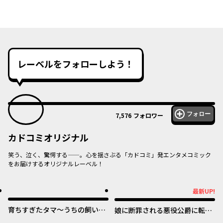
レーベルをフォローしよう！
フォロー
7,576
フォロワー
カドコミオリジナル
笑う、泣く、驚愕する——。心を揺さぶる「カドコミ」発エンタメコミック
をお届けするオリジナルレーベル！
オリジナル
オリジナル
最新UP!
最新UP!
育ちすぎたタマ～うちの飼い猫
娘に断罪される悪役公爵に転生
が世界最強になりました！？～
してました ～悪役ムーブをや