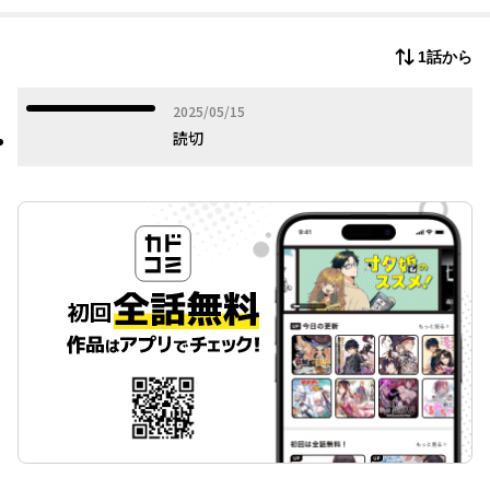
絶体絶命…かと思いきや、シイエは兵器扱いをする一味を返り討
ちに!?
1話から
その上、ラーメン屋で働きたいと言いはじめ…!?
カニの手でお仕事できる？？
2025年05月15日
2025/05/15
やる気はマシマシ青春コメディ！
読切