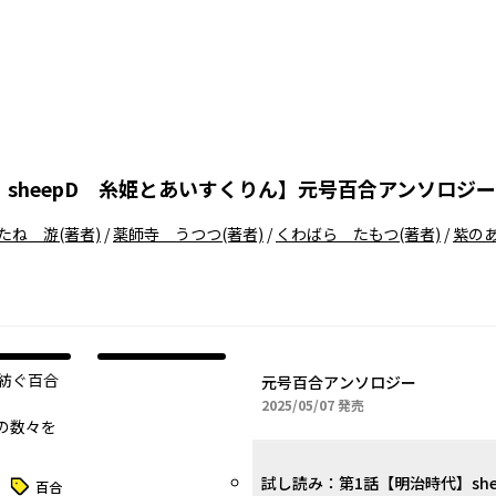
sheepD 糸姫とあいすくりん
】
元号百合アンソロジー
たね 游
(著者)
/
薬師寺 うつつ
(著者)
/
くわばら たもつ
(著者)
/
紫の
オリジナル
紡ぐ百合
元号百合アンソロジー
2025年05月07日
2025/05/07
発売
の数々を
タグ
百合