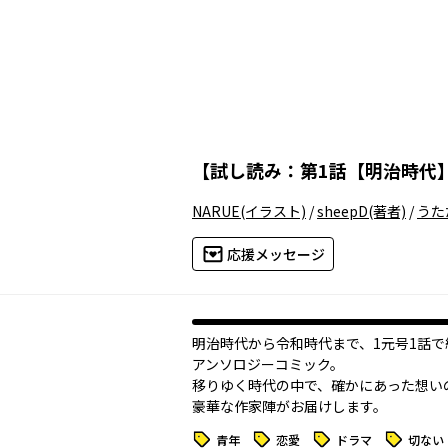
【
試し読み：第1話【明治時代】
NARUE
(イラスト)
/
sheepD
(著者)
/
うた
応援メッセージ
明治時代から令和時代まで、1元号1話で
アンソロジーコミック。
移りゆく時代の中で、確かにあった想い
豪華な作家陣がお届けします。
タグ
タグ
タグ
タグ
青年
恋愛
ドラマ
切ない