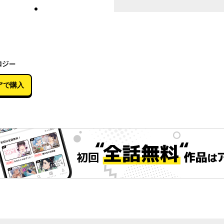
05月07日
ロジー
アで購入