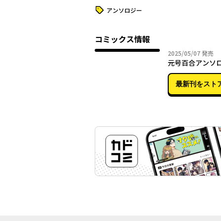
タグ
アンソロジー
コミックス情報
2025年
2025/05/07
発売
元号百合アンソ
最新刊をスト