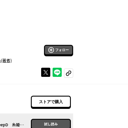
フォロー
あ
(著者)
Xで投稿する
ラインでシェアする
コピーする
ストアで購入
試し読み
試し読み：第1話【明治時代】sheepD 糸姫とあいすくりん