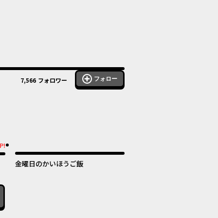
フォロー
7,566
フォロワー
オリジナル
ル
P!
金曜日のかいほうご飯