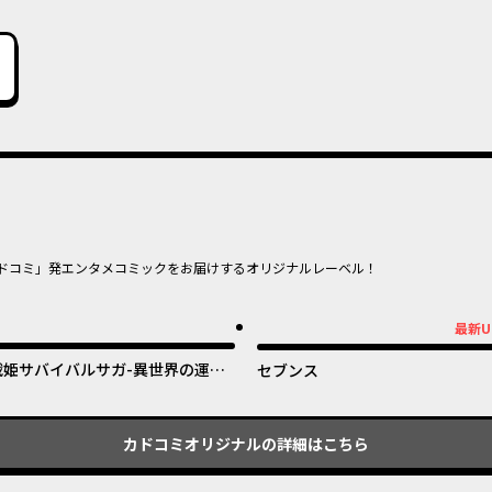
ドコミ」発エンタメコミックをお届けするオリジナルレーベル！
オリジナル
オリジナ
最新U
最新UP!
戦姫サバイバルサガ-異世界の運命
セブンス
をかけた無人島フジュン異性交遊-
カドコミオリジナル
の詳細はこちら