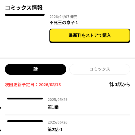
に転校生がやってくる。
コミックス情報
山田不死男と名乗るその少年は、「不死王の息子」だった。ある
2026年04月07日
2026/04/07
発売
日、由紀子は同級生を助けるために食人鬼に襲われるが、不死男
不死王の息子 1
によって命を救われる。
しかし、代償として由紀子は人間ではなく人外である不死者にな
最新刊をストアで購入
ってしまい――…。これは不死身になった女の子と不死王の息子が
様々な死亡フラグにぶちあたるお話である。
話
コミックス
次回更新予定日：2026/08/13
1話から
2025年05月29日
2025/05/29
第1話
2025年06月26日
2025/06/26
第2話-1