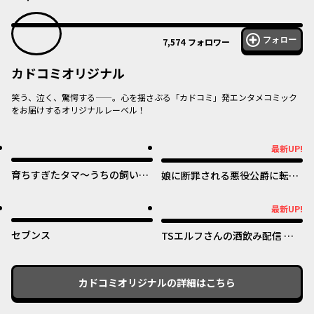
フォロー
7,574
フォロワー
カドコミオリジナル
笑う、泣く、驚愕する——。心を揺さぶる「カドコミ」発エンタメコミック
をお届けするオリジナルレーベル！
オリジナル
オリジナル
最新UP!
最新UP!
育ちすぎたタマ～うちの飼い猫
娘に断罪される悪役公爵に転生
が世界最強になりました！？～
してました ～悪役ムーブをや
めたのになぜか娘が『氷の令
オリジナル
オリジナル
最新UP!
最新UP!
嬢』化する件～
セブンス
TSエルフさんの酒飲み配信 ～
たくさん飲むからってドワーフ
じゃないからな!?～
カドコミオリジナル
の詳細はこちら