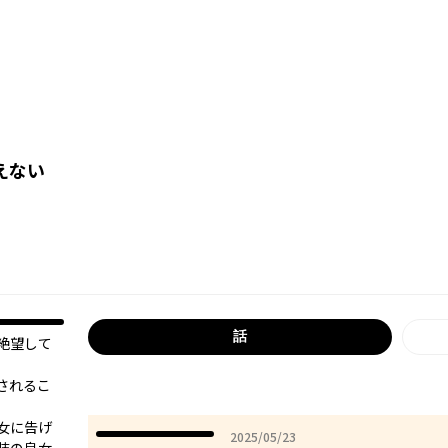
えない
話
絶望して
されるこ
女に告げ
2025年05月23日
2025/05/23