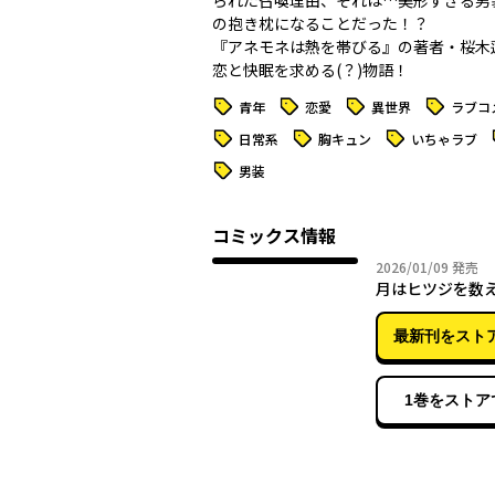
られた召喚理由、それは…美形すぎる男
の抱き枕になることだった！？
『アネモネは熱を帯びる』の著者・桜木
恋と快眠を求める(？)物語！
タグ
タグ
タグ
タグ
青年
恋愛
異世界
ラブコ
タグ
タグ
タグ
日常系
胸キュン
いちゃラブ
タグ
男装
コミックス情報
2026年
2026/01/09
発売
月はヒツジを数
最新刊をスト
1巻をストア