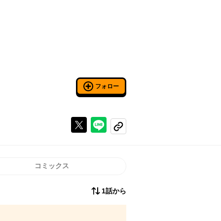
フォロー
Xで投稿する
ラインでシェアする
コピーする
コミックス
1話から