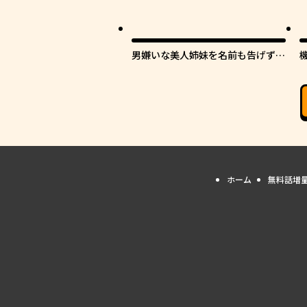
男嫌いな美人姉妹を名前も告げずに
助けたら一体どうなる?
ホーム
無料話増