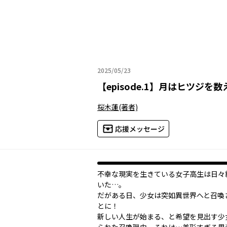
2025/05/23
2025年05月23日
【
episode.1
】
月はヒツジを数
桜木蓮
(著者)
応援メッセージ
不幸な現実を生きている女子高生は日々
いた…。
だがある日、少女は突如異世界へと召喚
とに！
新しい人生が始まる、と希望を見出す少