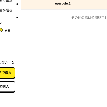
装の皇女
episode.1
蓮が贈る
その他の話は公開終了
メ
タグ
百合
01月09日
えない ２
アで購入
で購入