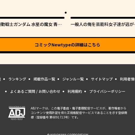
機動戦士ガンダム 水星の魔女 青春
一般人の俺を芸能科女子達が逃が
フロンティア
てくれない件。
コミックNewtype
の詳細はこちら
量
ランキング
掲載作品一覧
ジャンル一覧
サイトマップ
利用者情
よくあるご質問 / お問い合わせ
利用規約
プライバシーポリシー
ABJマークは、この電子書店・電子書籍配信サービスが、著作権者から
コンテンツ使用許諾を得た正規版配信サービスであることを示す登録商
標（登録番号 第6091713号）です。
© KADOKAWA CORPORATION