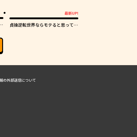
最新UP!
最新UP!
し
貞操逆転世界ならモテると思ってい
たら
報の外部送信について