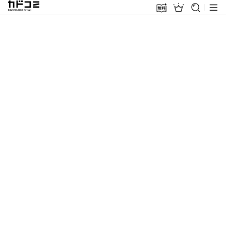
カドコミ KADOKAWA Group
無料話増量
ランキング
探す