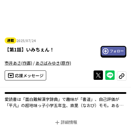
連載
2025/07/24
2025年07月24日
【
第1話
】
いみちぇん！
フォロー
市井あさ
(作画)
/
あさばみゆき
(原作)
Xで投稿する
ライン
応援メッセージ
コピー
愛読書は「面白難解漢字辞典」で趣味が「書道」、自己評価が
「平凡」の超地味っ子小学五年生、直毘（なおび）モモ。ある
日、家の隣に引っ越してきたイケメン転校生・矢神くんに、「お
会いしとうございました、我が主さま」なんて言われちゃった日
詳細情報
から、モモの平凡な日常は大きく変わっていく！
先祖代々のひみつのお役目――「ミコトバヅカイ」の後継者モモと、