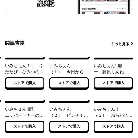
関連書籍
もっと見る
いみちぇん！！ ふ
いみちぇん！
いみちぇん!!廻
たたび、ひみつの二
（１） 今日からひ
一．藤原りんね、主
人組
みつの二人組
になります！
ストアで購入
ストアで購入
ストアで購入
いみちぇん!!廻
いみちぇん！
いみちぇん！
二．パートナーの秘
（２） ピンチ！
（３） ねらわれた
密と覚悟
矢神くんのライバル
主さま
ストアで購入
ストアで購入
ストアで購入
登場！