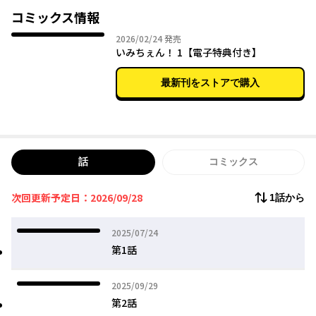
相棒の文房師・矢神くんの主従（？）バディで鬼と戦え！
コミックス情報
2026年02月24日
2026/02/24
発売
第２回角川つばさ文庫小説賞金賞受賞作のシリーズ第１作目を漫
いみちぇん！ 1【電子特典付き】
画化！
最新刊をストアで購入
話
コミックス
次回更新予定日：2026/09/28
1話から
2025年07月24日
2025/07/24
第1話
2025年09月29日
2025/09/29
第2話