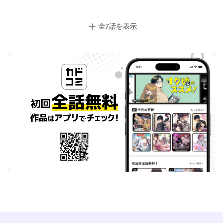
全
7
話を表示