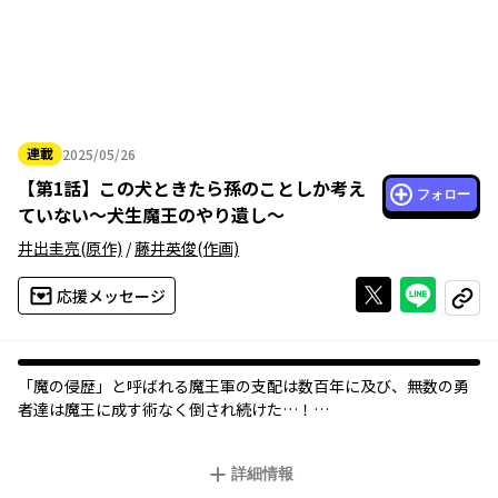
連載
2025/05/26
2025年05月26日
【
第1話
】
この犬ときたら孫のことしか考え
フォロー
ていない～犬生魔王のやり遺し～
井出圭亮
(原作)
/
藤井英俊
(作画)
Xで投稿する
ライン
応援メッセージ
コピー
「魔の侵歴」と呼ばれる魔王軍の支配は数百年に及び、無数の勇
者達は魔王に成す術なく倒され続けた…！
が、ラスト・ホープと称される勇者テリオスにより、魔王は遂に
屠られる。世界は平和を手にして、勇者テリオスは何処かへと姿
詳細情報
を消した――。だが、死んだと言われていた魔王は、奇跡により生き