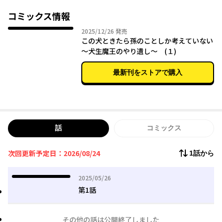
返る！犬として…！？ これは、もふもふと化した最後の魔王が世
界の全てから狙われる孫娘を守り、平和に暮らしたいと切に願う
コミックス情報
物語――。
2025年12月26日
2025/12/26
発売
この犬ときたら孫のことしか考えていない
～犬生魔王のやり遺し～ (１)
最新刊をストアで購入
話
コミックス
次回更新予定日：2026/08/24
1話から
2025年05月26日
2025/05/26
第1話
その他の話は公開終了しました