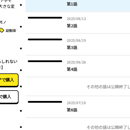
ス下手そ
第1話
大きな変
2025年06月12日
2025/06/12
モノ
第2話
タグ
幼馴染
2025年06月19日
2025/06/19
第3話
02月18日
もしれない
2025年06月26日
2025/06/26
き】
第4話
アで購入
その他の話は公開終了
で購入
2025年07月10日
2025/07/10
第6話
その他の話は公開終了