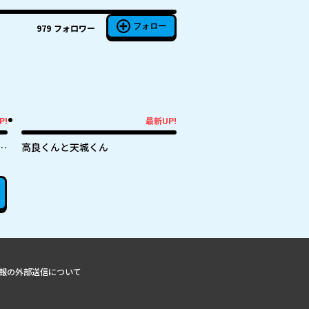
フォロー
979
フォロワー
P!
最新UP!
最新UP!
の
高良くんと天城くん
報の外部送信について