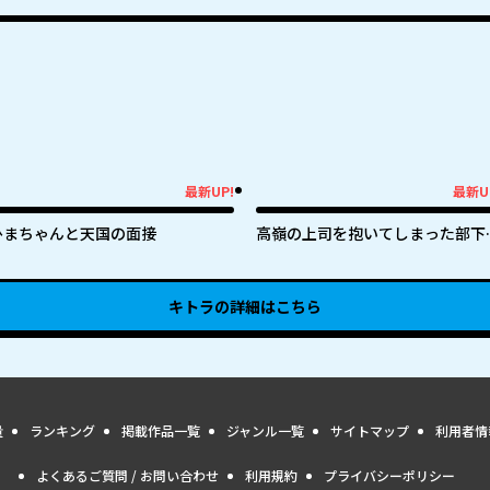
最新UP!
最新U
新UP!
最新UP!
ひまちゃんと天国の面接
高嶺の上司を抱いてしまった部下
話
キトラ
の詳細はこちら
量
ランキング
掲載作品一覧
ジャンル一覧
サイトマップ
利用者情
よくあるご質問 / お問い合わせ
利用規約
プライバシーポリシー