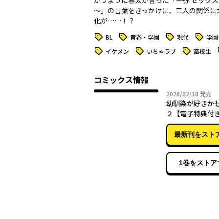
かうように春太が言った「一弥 セック
～」の言葉をきっかけに、二人の関係に
化が……！？
タグ
タグ
タグ
タグ
BL
青春・学園
現代
学園
タグ
タグ
タグ
イケメン
いちゃラブ
高校生
コミックス情報
2026年
2026/02/18
発売
幼馴染が好きか
２【電子特典付
最新刊をスト
1巻をストア