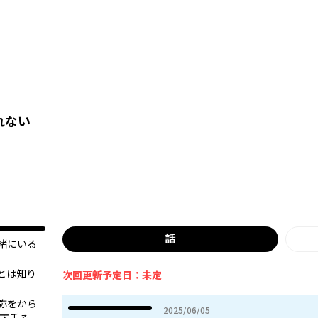
れない
話
緒にいる
とは知り
次回更新予定日：未定
弥をから
2025年06月05日
2025/06/05