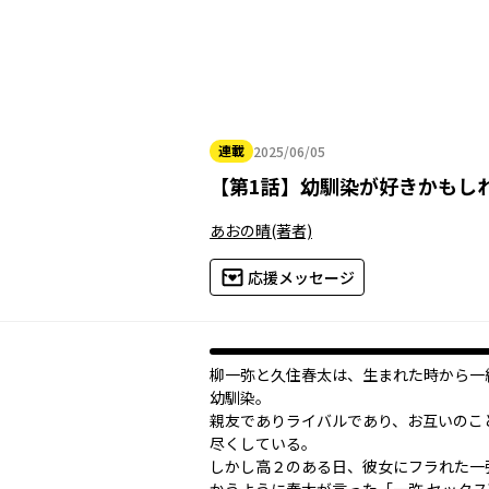
連載
2025/06/05
2025年06月05日
【
第1話
】
幼馴染が好きかもし
あおの晴
(著者)
応援メッセージ
柳一弥と久住春太は、生まれた時から一
幼馴染。
親友でありライバルであり、お互いのこ
尽くしている。
しかし高２のある日、彼女にフラれた一