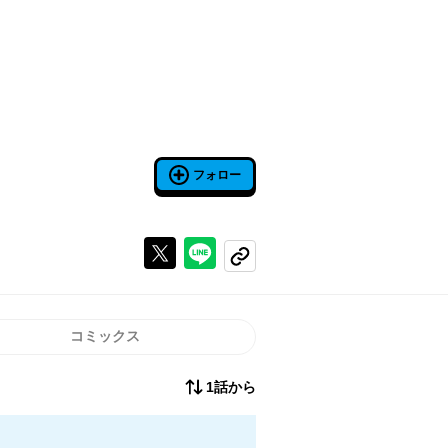
フォロー
Xで投稿する
ラインでシェアする
コピーする
コミックス
1話から