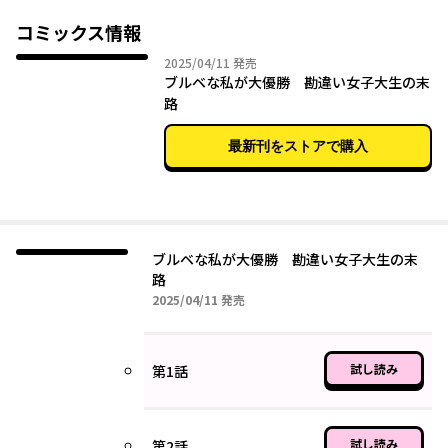
どんどんまわりが見えなくなっていく。
そんな千佳の言動をまゆは心配し助言するが、聞く耳を持たない
コミックス情報
千佳の暴走はどんどん加速。文化祭のミスキャンパスにも応募
2025年04月11日
2025/04/11
発売
し、優勝する気マンマンだったが、思わぬ展開に!?
ブルベな私が大優勝 勘違い女子大生の末
路
最新刊をストアで購入
ブルベな私が大優勝 勘違い女子大生の末
路
2025年04月11日
2025/04/11
発売
試し読み
第1話
試し読み
第2話