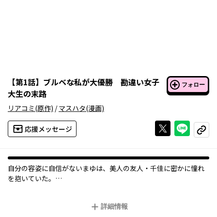
【
第1話
】
ブルベな私が大優勝 勘違い女子
フォロー
大生の末路
リアコミ
(原作)
/
マスハタ
(漫画)
Xで投稿する
ライン
応援メッセージ
コピー
自分の容姿に自信がないまゆは、美人の友人・千佳に密かに憧れ
を抱いていた。
しかし、そんな千佳の口癖は「私はブルベだから」。
さらに千佳はSNSのフォロワーが増え始めると、人を見下すよう
詳細情報
な発言や、自撮り写真を加工したり、露出がひどくなったりと、