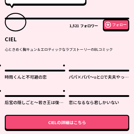
フォロー
1,521
フォロワー
CIEL
心ときめく胸キュン＆エロティックなラブストーリーのBLコミック
時雨くんと不可避の恋
パパ×パパ～αとΩで夫夫やって
ます～
后宮の隠しごと～若き王は復讐
恋になるなら君しかいない
の褥で愛を知る～
CIEL
の詳細はこちら