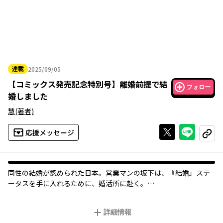
連載
2025/09/05
2025年09月05日
【
コミックス発売記念特別号
】
離婚前提で結
フォロー
婚しました
慧
(著者)
Xで投稿する
ライン
応援メッセージ
コピー
同性の結婚が認められた日本。営業マンの坂下は、『結婚』ステ
ータスを手に入れるために、婚活所に赴く。
そこで「1年で離婚を考えている」という桂に出会って……？
バリタチ資産家営業マン×パーフェクトを目指す営業マンの偽装
詳細情報
新婚BL！