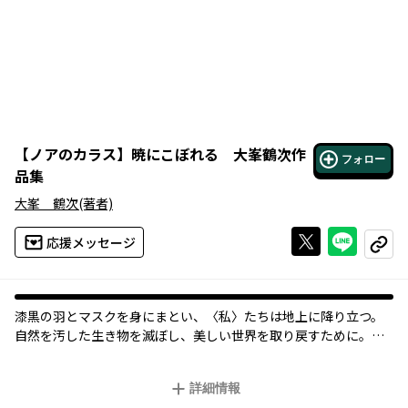
【
ノアのカラス
】
暁にこぼれる 大峯鶴次作
フォロー
品集
大峯 鶴次
(著者)
Xで投稿する
ライン
応援メッセージ
コピー
漆黒の羽とマスクを身にまとい、〈私〉たちは地上に降り立つ。
自然を汚した生き物を滅ぼし、美しい世界を取り戻すために。け
れど〈私〉は任務失敗により命を落としかける。救ってくれたの
は、討伐対象の生き物だった――。
詳細情報
絶望の中で絆が紡がれるポストアポカリプス読切「ノアのカラ