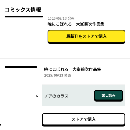
ス」を含む、光の後ろで羽を広げる美しき影を描いた７篇を収
録。
コミックス情報
2025年06月13日
2025/06/13
発売
『宵にほころぶ 大峯鶴次作品集』と同時刊行。
暁にこぼれる 大峯鶴次作品集
最新刊をストアで購入
暁にこぼれる 大峯鶴次作品集
2025年06月13日
2025/06/13
発売
試し読み
ノアのカラス
ストアで購入