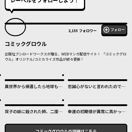
レーベルをフォローしよう！
フォロー
2,155
フォロワー
コミックグロウル
出版社ブシロードワークスが贈る、WEBマンガ配信サイト！ 「コミックグロ
ウル」オリジナル/コミカライズ作品が続々更新！
異世界から帰還したら地球もか
忠誠心がないと言われたので婚
なりファンタジーでした。あ
約を解消してあげました。
と、負けヒロインどもこっち見
んな。
双子の妹に殺された姉、二度目
幸運の初期値が異常に高かった
の人生は初恋のイケおじ王弟に
高校生が、缶詰ガチャで手に入
フルベットします！
れたスキルを使って現代ダンジ
ョンで最強になる物語
コミックグロウル
の詳細はこちら