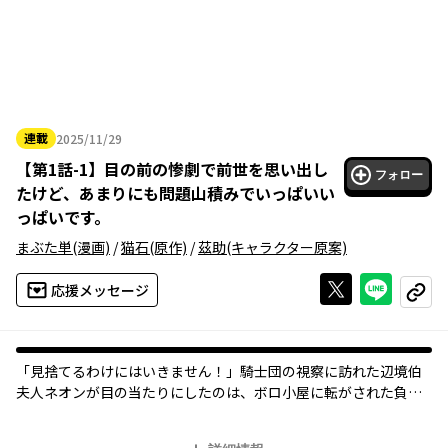
連載
2025/11/29
2025年11月29日
【
第1話-1
】
目の前の惨劇で前世を思い出し
フォロー
たけど、あまりにも問題山積みでいっぱいい
っぱいです。
まぶた単
(漫画)
/
猫石
(原作)
/
茲助
(キャラクター原案)
Xで投稿する
ライン
応援メッセージ
コピー
「見捨てるわけにはいきません！」騎士団の視察に訪れた辺境伯
夫人ネオンが目の当たりにしたのは、ボロ小屋に転がされた負傷
兵と死体……。地獄のような光景で看護師だった前世を思い出し
た彼女は、兵士を救うため立ち上がる――！