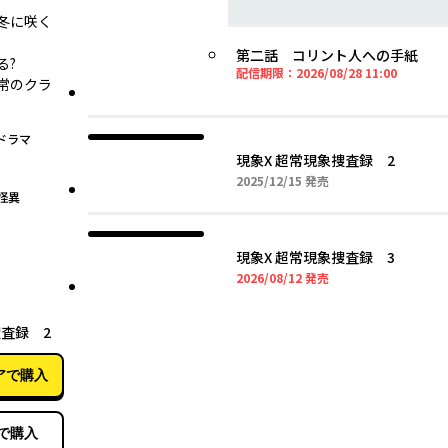
冬に咲く
第二話 コリント人への手紙
―?
2026年0
配信期限：
2026/08/28 11:00
常のクラ
ドラマ
現象X 超常現象捜査録 2
2025年12月15日
2025/12/15
発売
怪異
現象X 超常現象捜査録 3
2026年08月12日
2026/08/12
発売
12月15日
捜査録 2
アで購入
で購入