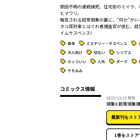
原因不明の連続焼死、住宅街のミイラ、
ヒマワリ。
報告される超常現象の裏に、"何か"がいる―
ネコ耳刑事とはぐれ者捜査官が挑む、超
イムサスペンス!
タグ
タグ
タグ
青年
ミステリー・サスペンス
タグ
タグ
タグ
大人向け
切ない
シリアス
タグ
タグ
タグ
タグ
カッコいい
人外
ダーク
タグ
ケモみみ
コミックス情報
2025年
2025/12/15
発売
現象X 超常現象
最新刊をスト
1巻をストア