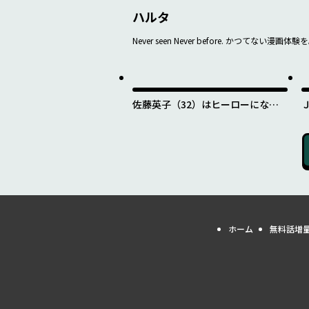
ハルタ
Never seen Never before. かつてない漫画体験
佐藤英子（32）はヒーローになれ
たのか
ホーム
無料話増