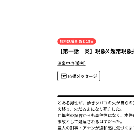
無料話増量
あと18日
【
第一話 炎
】
現象X 超常現象
温泉中也
(著者)
応援メッセージ
とある男性が、歩きタバコの火が自らの
え移り、火だるまになり死亡した。
目撃者の証言からも事件性はなく、本件
事故として処理されるはずだった。
亜人の刑事・アナンが違和感に気づくま