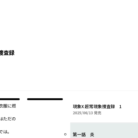
捜査録
衣服に燃
現象X 超常現象捜査録 1
2025年06月13日
2025/06/13
発売
はただの
では。
第一話 炎