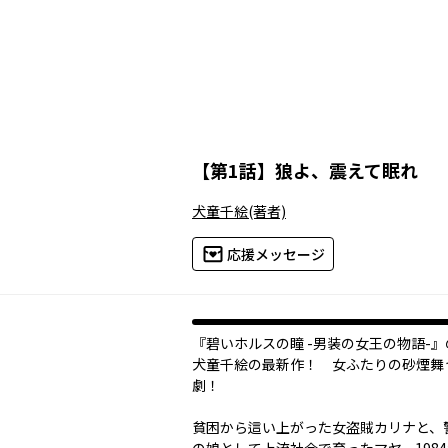
【
第1話
】
狼よ、震えて眠れ
犬童千絵
(著者)
応援メッセージ
『碧いホルスの瞳 -男装の女王の物語-
犬童千絵の最新作！ 女ふたりの砂煙舞
劇！
貧困から這い上がった女盗賊カリナと、