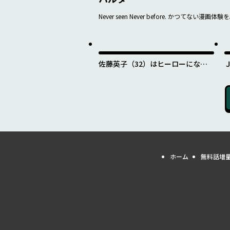
Never seen Never before. かつてない漫画体験
佐藤英子（32）はヒーローになれ
たのか
ホーム
無料話増