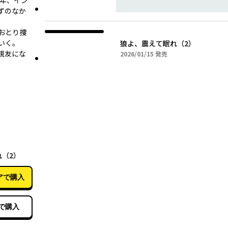
4年、イン
ずのなか
おとり捜
いく。
狼よ、震えて眠れ（2）
親友にな
2026年01月15日
2026/01/15
発売
01月15日
（2）
アで購入
で購入