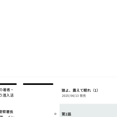
』の著者・
狼よ、震えて眠れ（1）
う潜入活
2025年06月13日
2025/06/13
発売
警察署長
第1話