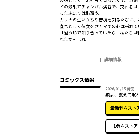
の娘として上流社会で育ったマヤ。198
ドの最果てチャンバル渓谷で、交わるは
ったふたりは出遭う。
カリナの生い立ちや苦境を知るたびに、
査官として彼女を欺くマヤの心は揺れて
「違う形で知り合っていたら、私たちは
れたかもしれ…
詳細情報
コミックス情報
2026年
2026/01/15
発売
狼よ、震えて眠れ
最新刊をスト
1巻をストア