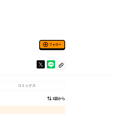
フォロー
Xで投稿する
ラインでシェアする
コピーする
コミックス
1話から