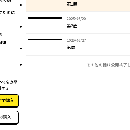
火の動
第1話
すために
2025年06月20日
2025/06/20
第2話
族
2025年06月27日
2025/06/27
料理
第3話
その他の話は公開終了
03月04日
マぺんの平
々 3
アで購入
で購入