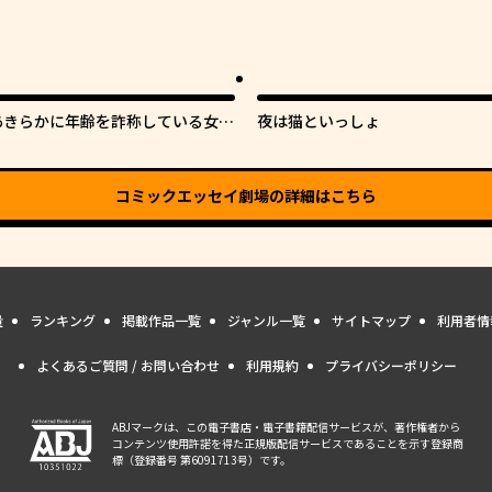
あきらかに年齢を詐称している女子
夜は猫といっしょ
生VTuber
コミックエッセイ劇場
の詳細はこちら
量
ランキング
掲載作品一覧
ジャンル一覧
サイトマップ
利用者情
よくあるご質問 / お問い合わせ
利用規約
プライバシーポリシー
ABJマークは、この電子書店・電子書籍配信サービスが、著作権者から
コンテンツ使用許諾を得た正規版配信サービスであることを示す登録商
標（登録番号 第6091713号）です。