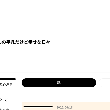
んの平凡だけど幸せな日々
話
の心温ま
たお弁
2025年06月18日
2025/06/18