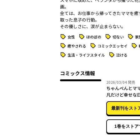
スマホに収めた、ベランダから撮った花
画。
全ては、お仕事から帰ってきたママを癒
取った息子の行動。
その優しさに、涙が止まらない。
タグ
タグ
タグ
タグ
女性
ほのぼの
切ない
家
タグ
タグ
タグ
癒やされる
コミックエッセイ
タグ
タグ
生活・ライフスタイル
泣ける
コミックス情報
2026年
2026/03/04
発売
ちゃんぺんとマ
凡だけど幸せな日
最新刊をスト
1巻をストア