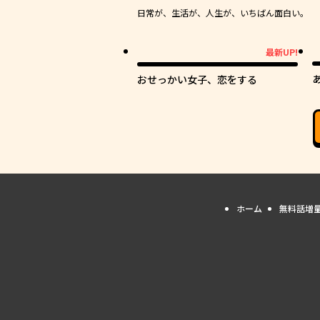
日常が、生活が、人生が、いちばん面白い。
最新UP!
最新UP!
おせっかい女子、恋をする
高
ホーム
無料話増