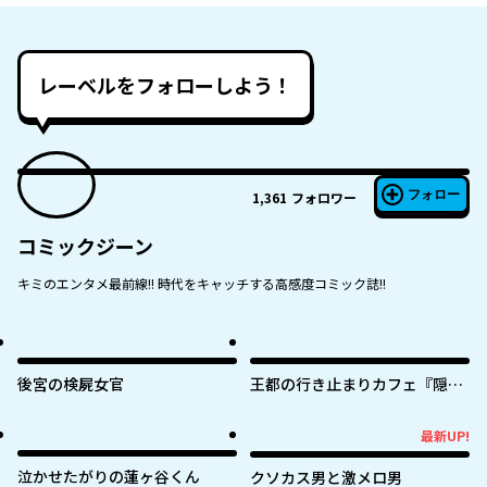
レーベルをフォローしよう！
フォロー
1,361
フォロワー
コミックジーン
キミのエンタメ最前線!! 時代をキャッチする高感度コミック誌!!
後宮の検屍女官
王都の行き止まりカフェ『隠れ
家』 ～うっかり魔法使いになっ
た私の店に筆頭文官様がくつろ
最新UP!
最新UP!
ぎに来ます～
泣かせたがりの蓮ヶ谷くん
クソカス男と激メロ男