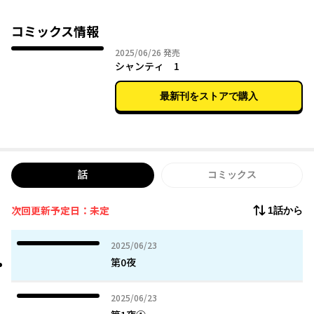
幸せな日々を送っていた。
しかし、そのささやかな幸福は、街を牛耳るマフィアの手によっ
コミックス情報
て妹の命もろとも奪われ、サンガは失意のどん底に沈むことに。
2025年06月26日
2025/06/26
発売
そんな時、サンガに“シャンティ”という薬とともに手を差し伸べ
シャンティ 1
る者があった。
──穏やかで軽薄な笑みを浮かべる、ひとりの男。
最新刊をストアで購入
大人気ボカロ楽曲から生まれ堕ちた衝撃のダーティ・ファンタジ
ー、開幕。
話
コミックス
次回更新予定日：未定
1話から
2025年06月23日
2025/06/23
第0夜
2025年06月23日
2025/06/23