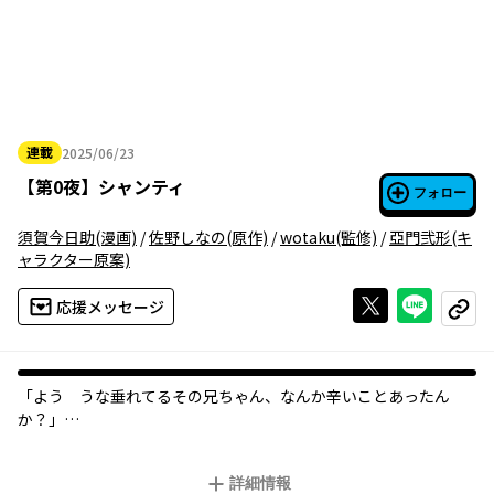
連載
2025/06/23
2025年06月23日
【
第0夜
】
シャンティ
フォロー
須賀今日助
(漫画)
/
佐野しなの
(原作)
/
wotaku
(監修)
/
亞門弐形
(キ
ャラクター原案)
Xで投稿する
ライン
応援メッセージ
コピー
「よう うな垂れてるその兄ちゃん、なんか辛いことあったん
か？」
時は1920年代。富と貧困、夢と絶望がひしめく大都市ブローケナ
詳細情報
ーク…その片隅で、少年・サンガは最愛の妹とふたりで貧しくも