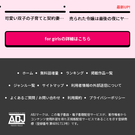
最新UP!
最新UP!
可愛い双子の子育てと契約妻は
売られた令嬢は最後の夜にヤリ
今日で終了予定です
逃げしました〜平和に子育てし
ていると、迎えに来たのは激重
王子様でした〜
for girls
の詳細はこちら
ホーム
無料話増量
ランキング
掲載作品一覧
ジャンル一覧
サイトマップ
利用者情報の外部送信について
よくあるご質問 / お問い合わせ
利用規約
プライバシーポリシー
ABJマークは、この電子書店・電子書籍配信サービスが、著作権者から
コンテンツ使用許諾を得た正規版配信サービスであることを示す登録商
標（登録番号 第6091713号）です。