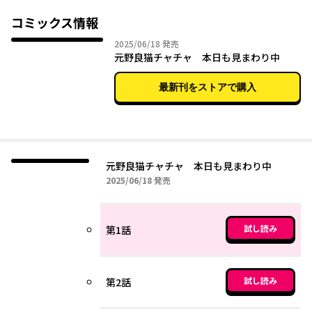
・散歩で見せるキリリとした猫武将っぷりと、家での甘えん坊猫
っぷりのギャップ
コミックス情報
・お散歩ハーネスを、「ゆるめにたのむ」と目で物申すチャチャ
2025年06月18日
2025/06/18
発売
などの人気シーンも収録。チャチャが家に来るまでの原点の秘蔵
元野良猫チャチャ 本日も見まわり中
ストーリーなどもたっぷり収録した、保存版です。
最新刊をストアで購入
元野良猫チャチャ 本日も見まわり中
2025年06月18日
2025/06/18
発売
試し読み
第1話
試し読み
第2話