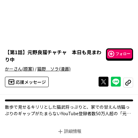
【
第1話
】
元野良猫チャチャ 本日も見まわ
フォロー
り中
かーさん
(原案)
/
猫野 ソラ
(漫画)
Xで投稿する
ライン
応援メッセージ
コピー
散歩で見せるキリリとした猫武将っぷりと、家での甘えん坊猫っ
ぷりのギャップがたまらないYouTube登録者数50万人超の「元野
良猫チャチャ」初のコミカライズ!
チャチャと家族の日常をほっこり描くコミックエッセイ
詳細情報