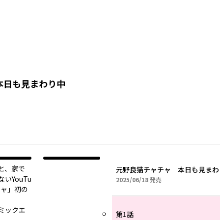
本日も見まわり中
と、家で
元野良猫チャチャ 本日も見まわ
YouTu
2025年06月18日
2025/06/18
発売
チャ」初の
ミックエ
第1話