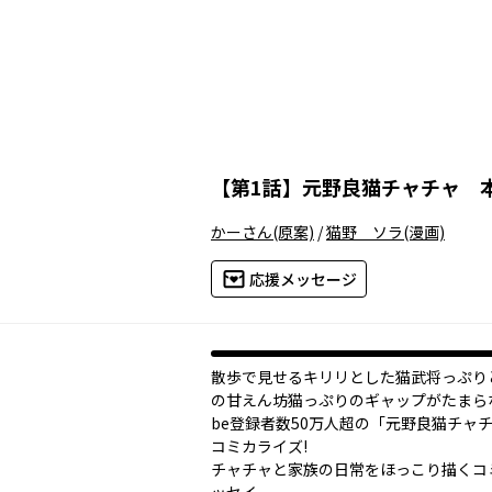
【
第1話
】
元野良猫チャチャ 
かーさん
(原案)
/
猫野 ソラ
(漫画)
応援メッセージ
散歩で見せるキリリとした猫武将っぷり
の甘えん坊猫っぷりのギャップがたまらない
be登録者数50万人超の「元野良猫チャ
コミカライズ!
チャチャと家族の日常をほっこり描くコ