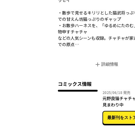
ッセイ
・散歩で見せるキリリとした猫武将っぷ
での甘えん坊猫っぷりのギャップ
・お散歩ハーネスを、「ゆるめにたのむ
物申すチャチャ
などの人気シーンも収録。チャチャが家
での原点…
詳細情報
コミックス情報
2025年
2025/06/18
発売
元野良猫チャチ
見まわり中
最新刊をスト