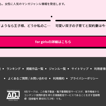
も。女性に人気のマンガジャンル情報を発信します。
さようなら王子様、どうか私のこと
可愛い双子の子育てと契約妻は今
は忘れてください
で終了予定です
for girls
の詳細はこちら
量
ランキング
掲載作品一覧
ジャンル一覧
サイトマップ
利用者情
よくあるご質問 / お問い合わせ
利用規約
プライバシーポリシー
ABJマークは、この電子書店・電子書籍配信サービスが、著作権者から
コンテンツ使用許諾を得た正規版配信サービスであることを示す登録商
標（登録番号 第6091713号）です。