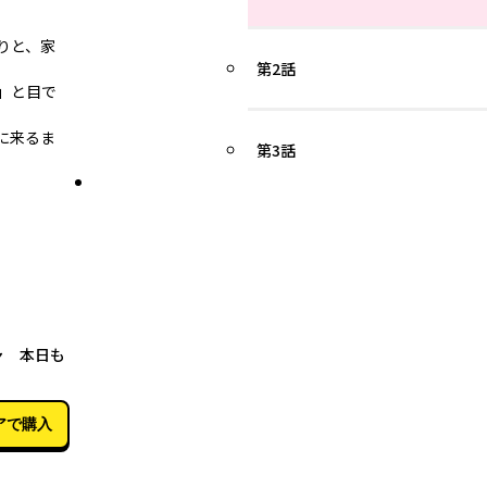
りと、家
第2話
」と目で
に来るま
第3話
06月18日
ャ 本日も
アで購入