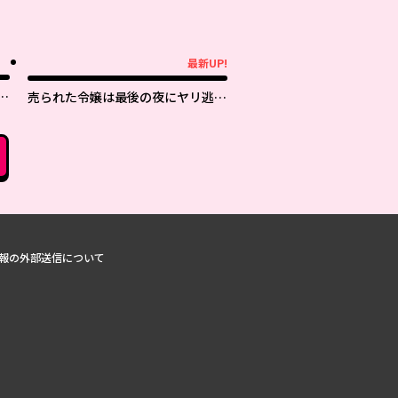
最新UP!
最新UP!
日
売られた令嬢は最後の夜にヤリ逃げ
しました〜平和に子育てしている
と、迎えに来たのは激重王子様でし
た〜
報の外部送信について