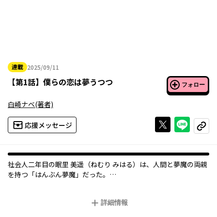
連載
2025/09/11
2025年09月11日
【
第1話
】
僕らの恋は夢うつつ
フォロー
白崎ナベ
(著者)
Xで投稿する
ライン
応援メッセージ
コピー
社会人二年目の眠里 美遥（ねむり みはる）は、人間と夢魔の両親
を持つ「はんぶん夢魔」だった。
生まれつき人の夢に入ることができる彼女は、過去の出来事のせ
いでその力を忌み嫌っていた。
詳細情報
しかし、尊敬する先輩の小早川 透（こばやかわ とおる）が不眠で
悩んでいることを知り、