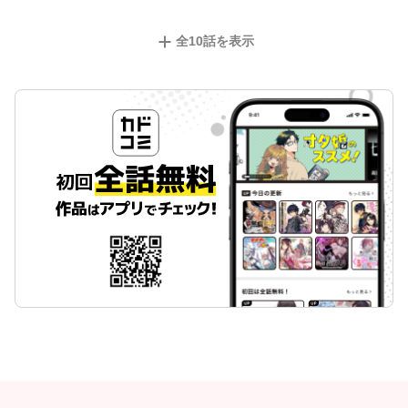
全
10
話を表示