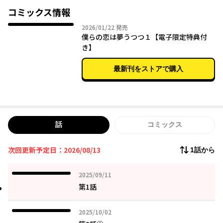
なんとか力になりたいと思いはじめ…。
コミックス情報
2026年01月22日
2026/01/22
発売
「はんぶん夢魔」の、不器用な恋の始まり。
僕らの恋は夢うつつ１【電子限定特典付
き】
最新刊をストアで購入
話
コミックス
次回更新予定日：2026/08/13
1話から
2025年09月11日
2025/09/11
第1話
2025年10月02日
2025/10/02