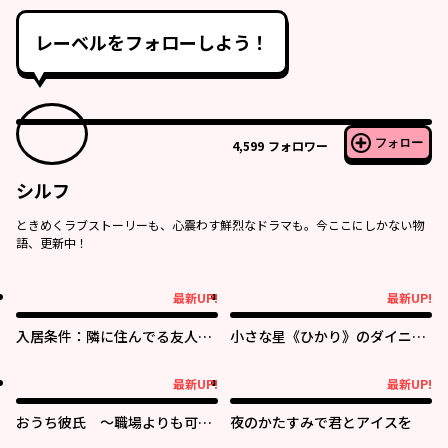
レーベルをフォローしよう！
フォロー
4,599
フォロワー
シルフ
ときめくラブストーリーも、心震わす鮮烈なドラマも。今ここにしかない物
語、更新中！
最新UP!
最新UP!
最新UP!
最新UP!
入居条件：隣に住んでる友人と
小さな星《ひかり》のダイニン
必ず仲良くしてください
グ クチーナ・ルーチェ
最新UP!
最新UP!
最新UP!
最新UP!
おうち彼氏 ～職場よりも可愛
夜のかたすみで君とアイスを
いあなた～